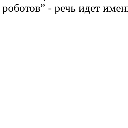
роботов” - речь идет име