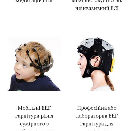
медитацій і т.п
використовується як
неінвазивний BCI
Мобільні ЕЕГ
Професійна або
гарнітури рівня
лабораторна ЕЕГ
сумірного з
гарнітура для