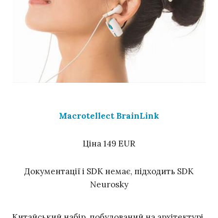
Macrotellect BrainLink
Ціна 149 EUR
Документації і SDK немає, підходить SDK
Neurosky
Китайський набір, побудований на архітектурі