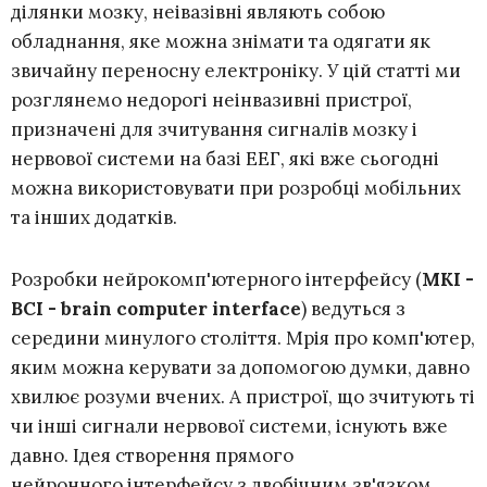
ділянки мозку, неівазівні являють собою
обладнання, яке можна знімати та одягати як
звичайну переносну електроніку. У цій статті ми
розглянемо недорогі неінвазивні пристрої,
призначені для зчитування сигналів мозку і
нервової системи на базі ЕЕГ, які вже сьогодні
можна використовувати при розробці мобільних
та інших додатків.
Розробки нейрокомп'ютерного інтерфейсу (
МКІ -
BCI - brain computer interface
) ведуться з
середини минулого століття. Мрія про комп'ютер,
яким можна керувати за допомогою думки, давно
хвилює розуми вчених. А пристрої, що зчитують ті
чи інші сигнали нервової системи, існують вже
давно. Ідея створення прямого
нейронного інтерфейсу з двобічним зв'язком,