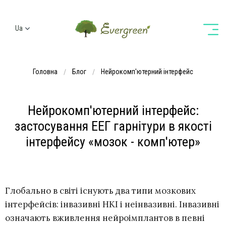
Ua
Ru
En
Головна
Блог
Нейрокомп'ютерний інтерфейс
De
Нейрокомп'ютерний інтерфейс:
застосування ЕЕГ гарнітури в якості
інтерфейсу «мозок - комп'ютер»
Глобально в світі існують два типи мозкових
інтерфейсів: інвазивні НКІ і неінвазивні. Інвазивні
означають вживлення нейроімплантов в певні