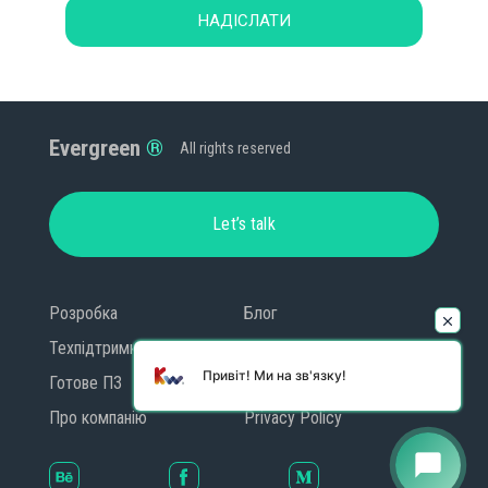
НАДІСЛАТИ
Evergreen
All rights reserved
Let’s talk
Розробка
Блог
Техпідтримка
Контакти
Привіт! Ми на зв'язку!
Готове ПЗ
GDPR
Про компанію
Privacy Policy
chat_bubble