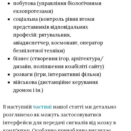
побутова (управління біологічними
екзопротезами)
соціальна (контроль рівня втоми
представників відповідальних
професій: рятувальник,
авіадиспетчер, космонавт, оператор
безпілотної техніки)
бізнес (створення ігор, архітектура/
дизайн, поліпшення юзабіліті сайту)
розваги (ігри, інтерактивні фільми)
військова (дистанційне керування
дроном і ін.)
В наступній
частині
нашої статті ми детально
розглянемо як можуть застосовуватися
інтерфейси для передачі сигналів від мозку в
комп'ютер. Особливо привабливо виглядає