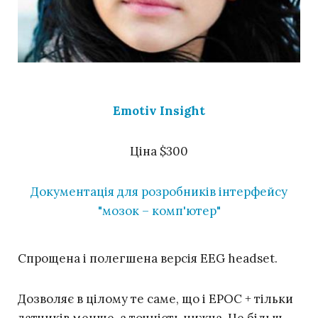
Emotiv Insight
Ціна $300
Документація для розробників інтерфейсу
"мозок – комп'ютер"
Спрощена і полегшена версія EEG headset.
Дозволяє в цілому те саме, що і EPOC + тільки
датчиків менше, а точність нижча. Це більш