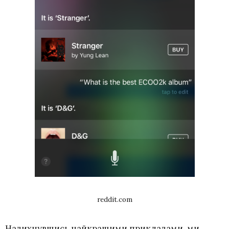
reddit.com
Надихнувшись найкращими прикладами, ми