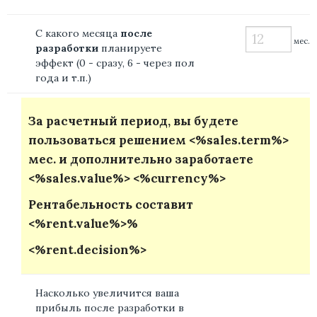
С какого месяца
после
мес.
разработки
планируете
эффект (0 - сразу, 6 - через пол
года и т.п.)
За расчетный период, вы будете
пользоваться решением <%sales.term%>
мес. и дополнительно заработаете
<%sales.value%> <%currency%>
Рентабельность составит
<%rent.value%>%
<%rent.decision%>
Насколько увеличится ваша
прибыль после разработки в