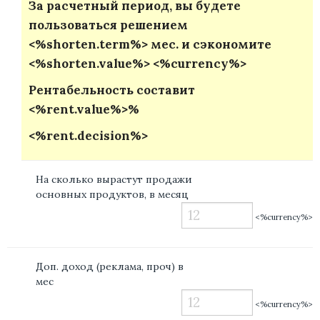
За расчетный период, вы будете
пользоваться решением
<%shorten.term%> мес. и сэкономите
<%shorten.value%> <%currency%>
Рентабельность составит
<%rent.value%>%
<%rent.decision%>
На сколько вырастут продажи
основных продуктов, в месяц
<%currency%>
Доп. доход (реклама, проч) в
мес
<%currency%>