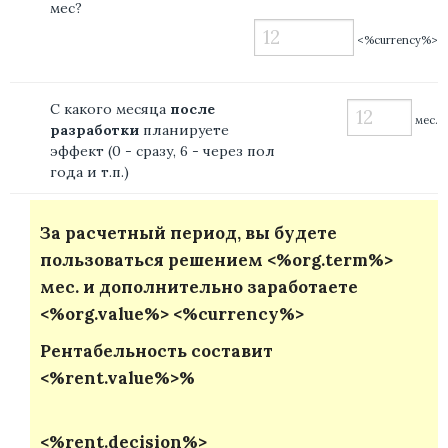
мес?
<%currency%>
С какого месяца
после
мес.
разработки
планируете
эффект (0 - сразу, 6 - через пол
года и т.п.)
За расчетный период, вы будете
пользоваться решением <%org.term%>
мес. и дополнительно заработаете
<%org.value%> <%currency%>
Рентабельность составит
<%rent.value%>%
<%rent.decision%>