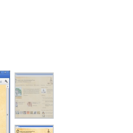
ок блогов
ой мини-
риятия в
Также мы
легчения