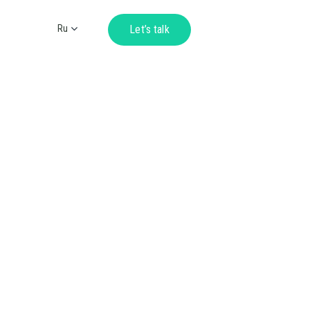
Ru
Let’s talk
Ua
En
De