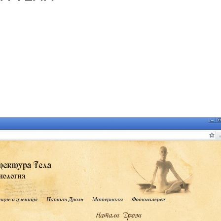
ой особенностью сайта является многопользовательский движ
ущих занятий по системе САТ - каждый ведущий может вести св
обавлять фото в фотогалерею, анонсировать события или мероп
й или закрытой (открытой только для участников) зоне сайта. 
овали технологии автоматизированного перевода сайта для об
общения участников из разных стран.
Запущен: июнь 2012