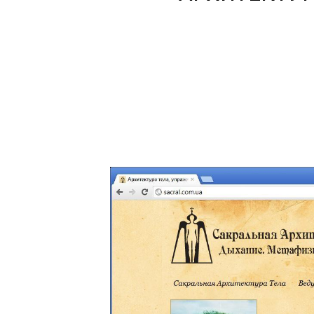
Уникальн
для вед
блог, д
открыто
использ