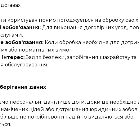
дставах:
ли користувач прямо погоджується на обробку своїх
і зобов'язання:
Для виконання договірних угод, пов
слугами.
е зобов'язання:
Коли обробка необхідна для дотри
их або нормативних вимог.
 інтерес:
Задля безпеки, запобігання шахрайству та
я обслуговування.
зберігання даних
ємо персональні дані лише доти, доки це необхідно
намічених цілей або дотримання юридичних зобов'я
і більше не потрібні, вони надійно видаляються або
ться.