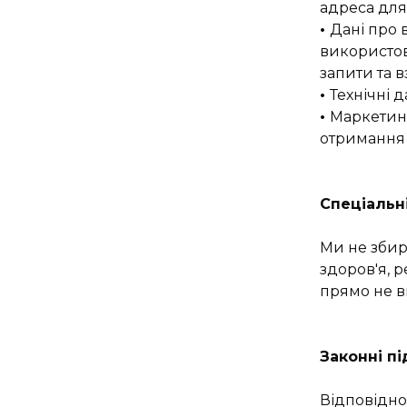
адреса для 
•
Дані про 
використов
запити та 
•
Технічні д
•
Маркетинг
отримання 
Спеціальні
Ми не збир
здоров'я, р
прямо не в
Законні п
Відповідно