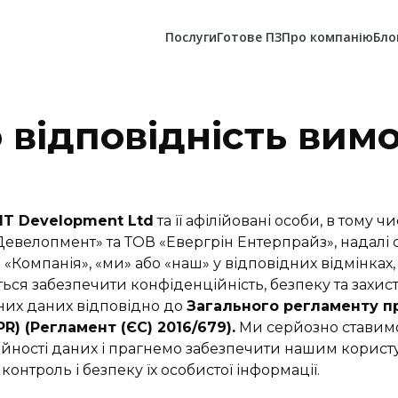
Послуги
Готове ПЗ
Про компанію
Бло
 відповідність ви
 IT Development Ltd
та її афілійовані особи, в тому ч
Девелопмент» та ТОВ «Евергрін Ентерпрайз», надалі 
«Компанія», «ми» або «наш» у відповідних відмінках,
ться забезпечити конфіденційність, безпеку та захис
их даних відповідно до
Загального регламенту п
R) (Регламент (ЄС) 2016/679).
Ми серйозно ставим
йності даних і прагнемо забезпечити нашим корист
 контроль і безпеку їх особистої інформації.