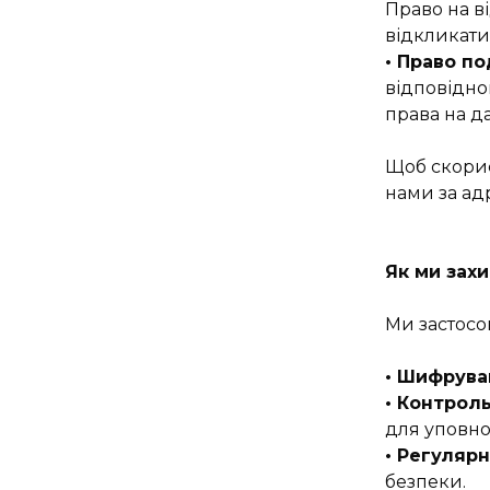
Право на в
відкликати 
• Право по
відповідно
права на д
Щоб скорис
нами за ад
Як ми зах
Ми застосов
• Шифрува
• Контроль
для уповно
• Регулярн
безпеки.