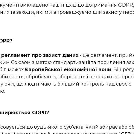
кументі викладено наш підхід до дотримання GDPR,
даних та заходи, які ми впроваджуємо для захисту пе
DPR?
 регламент про захист даних
- це регламент, при
им Союзом з метою стандартизації та посилення за
іб в межах
Європейської економічної зони
. Він рег
ї збирають, обробляють, зберігають і передають перс
нтуючи, що люди мають більший контроль над своєю
ю.
оширюється GDPR?
совується до будь-якого суб'єкта, який збирає або о