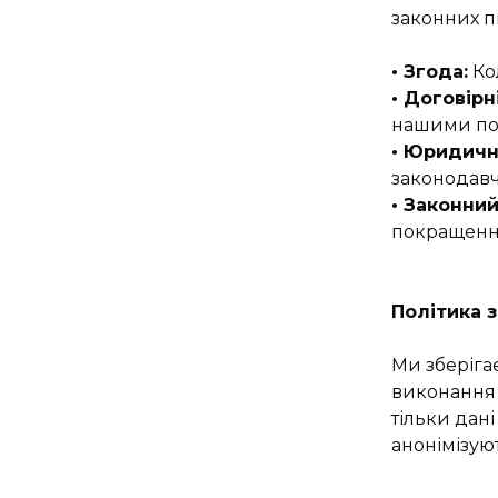
законних пі
• Згода:
Ко
• Договірн
нашими по
• Юридичн
законодавч
• Законний
покращенн
Політика 
Ми зберіга
виконання 
тільки дан
анонімізую