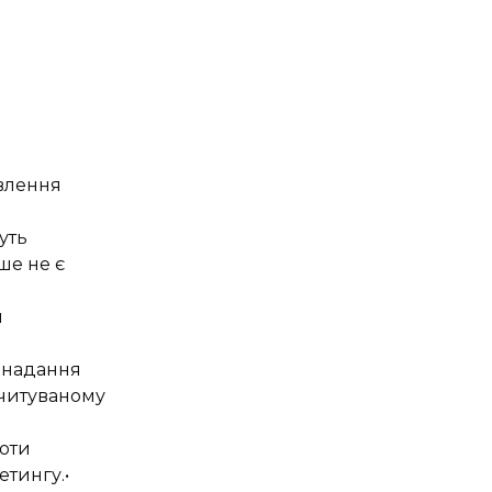
влення
уть
ше не є
и
 надання
зчитуваному
роти
етингу.•