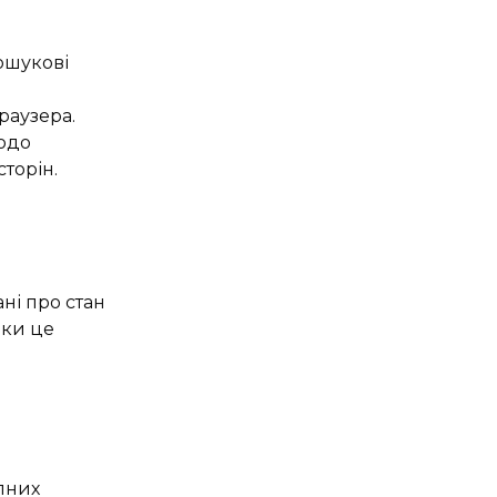
ошукові
браузера.
щодо
торін.
ні про стан
ьки це
пних