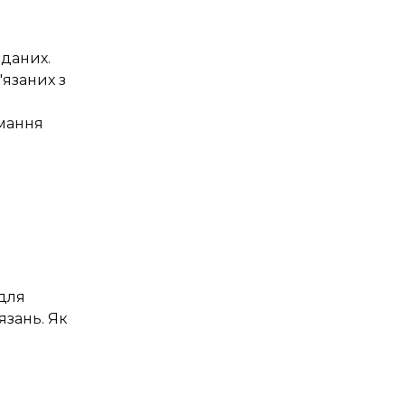
 даних.
'язаних з
мання
 для
зань. Як