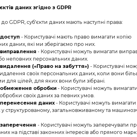
єктів даних згідно з GDPR
 до GDPR, суб'єкти даних мають наступні права:
 доступ
- Користувачі мають право вимагати копію
их даних, які ми зберігаємо про них.
а виправлення
- Користувачі можуть вимагати випра
бо неповних персональних даних.
 видалення («Право на забуття»)
- Користувачі мож
идалення своїх персональних даних, коли вони біль
и для цілей, для яких вони були зібрані.
а обмеження обробки
- Користувачі можуть вимагат
обробки своїх даних за певних умов.
а перенесення даних
- Користувачі можуть вимагати
х у структурованому, загальновживаному та машино
а заперечення
- Користувачі можуть заперечувати п
них на підставі законних інтересів або прямого марк