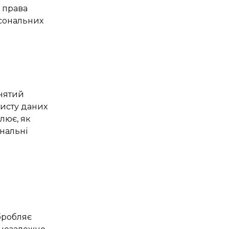
 права
рсональних
йнятий
хисту даних
улює, як
ональні
бробляє