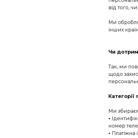
персональн
від того, чи
Ми обробляє
інших краї
Чи дотрим
Так, ми по
щодо захис
персональ
Категорії 
Ми збираєм
•
Ідентифіка
номер теле
•
Платіжна 