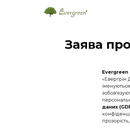
Заява про
Evergreen
«Евергрін 
іменуються 
зобов'язую
персональн
даних (GDP
конфіденці
прозорість,