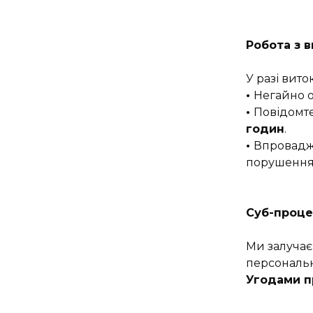
Робота з 
У разі вито
•
Негайно о
•
Повідомте
годин
.
•
Впроваджу
порушення
Суб-проц
Ми залучає
персональн
Угодами п