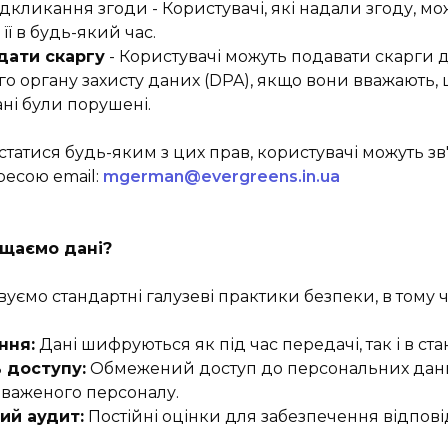
ідкликання згоди - Користувачі, які надали згоду, мо
її в будь-який час.
дати скаргу
- Користувачі можуть подавати скарги 
го органу захисту даних (DPA), якщо вони вважають, щ
ані були порушені.
татися будь-яким з цих прав, користувачі можуть зв'
ресою email:
mgerman@evergreens.in.ua
ищаємо дані?
уємо стандартні галузеві практики безпеки, в тому ч
ння:
Дані шифруються як під час передачі, так і в ста
 доступу:
Обмежений доступ до персональних дан
важеного персоналу.
ий аудит:
Постійні оцінки для забезпечення відповід