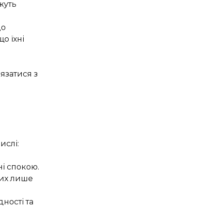
жуть
до
о їхні
язатися з
ислі:
ні спокою.
их лише
ності та