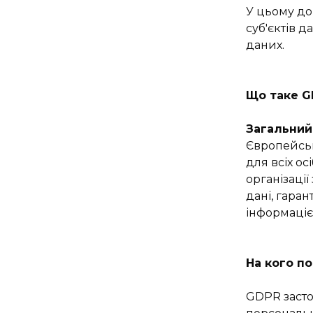
У цьому до
суб'єктів 
даних.
Що таке G
Загальний
Європейськ
для всіх ос
організаці
дані, гара
інформаціє
На кого п
GDPR засто