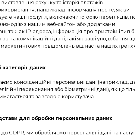
виставлення рахунку та історія платежів.
використання, наприклад, інформація про те, як ви
уєте наші послуги, включаючи історію переглядів, п
взаємодію з нашим веб-сайтом або додатками.
ані, такі як IP-адреса, інформація про пристрій і тип 
ові та комунікаційні дані, такі як ваші уподобання 
маркетингових повідомлень від нас та наших третіх с
 категорії даних
аємо конфіденційні персональні дані (наприклад, да
елігійні переконання або біометричні дані), якщо тіл
имагається та за згодою користувача.
ідстави для обробки персональних даних
 до GDPR, ми обробляємо персональні дані на насту