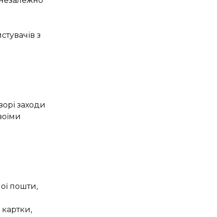
 незалежно
стувачів з
ворі заходи
воїми
ної пошти,
 картки,