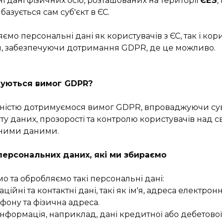
і дані фізичних осіб, розташованих на території
ЄЕЗ
,
 базується сам суб'єкт в ЄС.
мо персональні дані як користувачів з ЄС, так і кори
н, забезпечуючи дотримання GDPR, де це можливо.
уються вимог GDPR?
вністю дотримуємося вимог GDPR, впроваджуючи су
ту даних, прозорості та контролю користувачів над с
ними даними.
персональних даних, які ми збираємо
о та обробляємо такі персональні дані:
ційні та контактні дані, такі як ім'я, адреса електрон
фону та фізична адреса.
інформація, наприклад, дані кредитної або дебетової