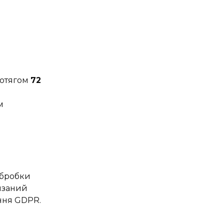
ротягом
72
м
обробки
язаний
ння GDPR.