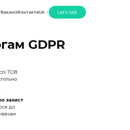
Let's talk
г
Вакансії
Контакти
UA
могам GDPR
ислі ТОВ
спільно
т
ро захист
ося до
увачам