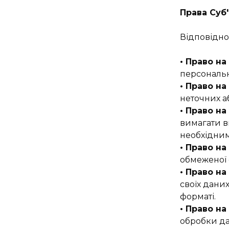
Права Суб'
Відповідно
• Право на
персональн
• Право н
неточних а
• Право на
вимагати в
необхідним
• Право н
обмеженої 
• Право н
своїх дани
форматі.
• Право н
обробки да