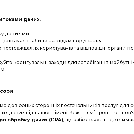
витоками даних.
ку даних ми:
цініть масштаби та
наслідки порушення.
 постраждалих користувачів та відповідні органи п
йте коригувальні заходи для запобігання майбутні
м.
есори
мо довірених сторонніх постачальників послуг для 
их даних від нашого імені. Кожен субпроцесор пов'
ро обробку даних (DPA)
, що забезпечують дотрима