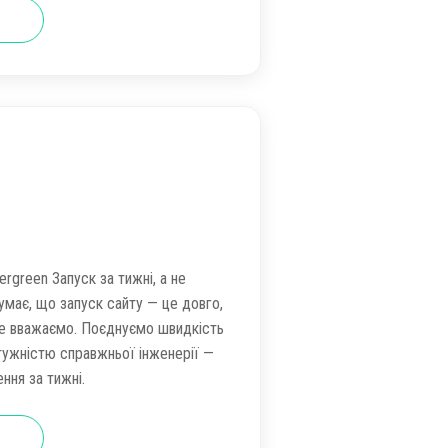
rgreen Запуск за тижні, а не
умає, що запуск сайту — це довго,
не вважаємо. Поєднуємо швидкість
отужністю справжньої інженерії —
ння за тижні.