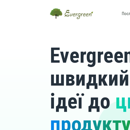
Пос
Evergreen
швидкий
ідеї до
ц
продукт