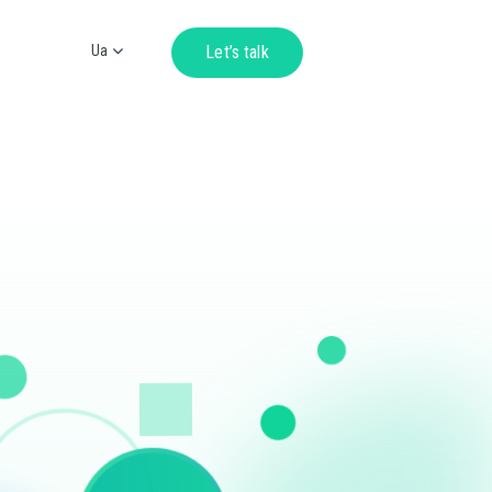
Ua
Let’s talk
Ru
En
De