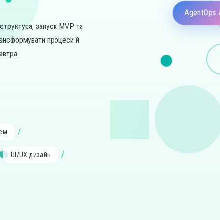
AgentOps 
раструктура, запуск MVP та
рансформувати процеси й
автра.
тем
UI/UX дизайн