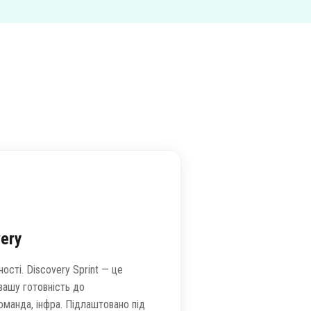
very
ості. Discovery Sprint — це
 вашу готовність до
оманда, інфра. Підлаштовано під