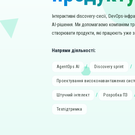
Інтерактивні discovery-сесії, DevOps-інф
AI-рішення. Ми допомагаємо компаніям т
створювати продукти, які працюють уже з
Напрями діяльності:
AgentOps AI
Discovery sprint
Проектування високонавантажених сис
Штучний інтелект
Розробка ПЗ
Техпідтримка