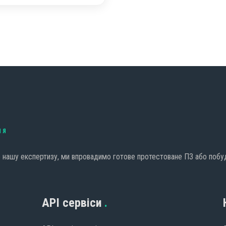
НЯ
е нашу експертизу, ми впровадимо готове протестоване ПЗ або побу
API сервіси