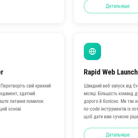
Детальніше
er
Rapid Web Launch
Перетворіть свій крихкий
Швидкий веб-запуск від Eve
ндамент, здатний
місяці. Більшість команд д
иште латання помилок
дорого й болісно. Ми так 
ній основі.
no-code інструментів із п
щоб дати вам сучасне ріше
Детальніше