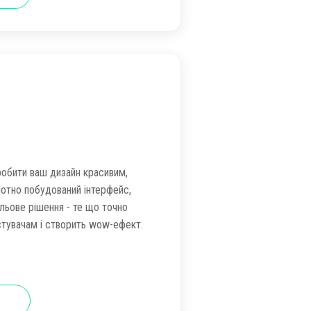
зробити ваш дизайн красивим,
мотно побудований інтерфейс,
ильове рішення - те що точно
тувачам і створить wow-ефект.