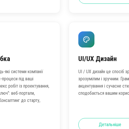
обка
UI/UX Дизайн
ь-які системи компанії
UI / UX дизайн це спосіб 
-процеси під ваші
зрозумілим і зручним. Гра
екс робіт із проектування,
акцентування і сучасне ст
ключ": веб-портали,
сподобається вашим корис
 Консалтинг до старту,
Детальніше