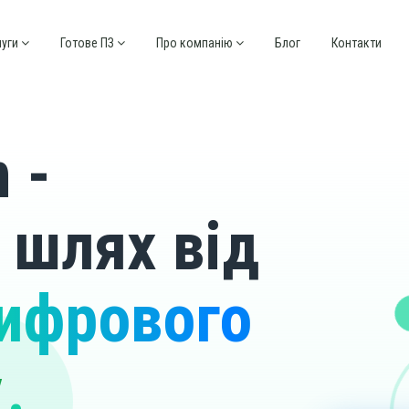
луги
Готове ПЗ
Про компанію
Блог
Контакти
 -
 шлях від
ифрового
у