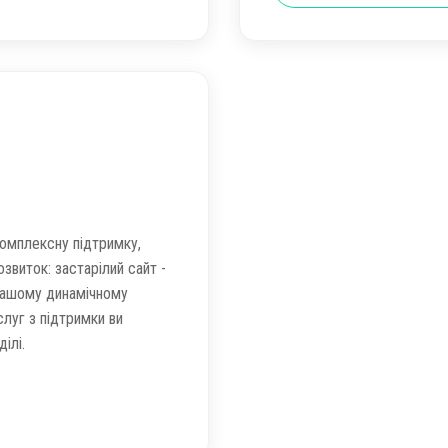
комплексну підтримку,
озвиток: застарілий сайт -
вашому динамічному
слуг з підтримки ви
ілі.