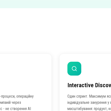
Interactive Disco
-процеси, операційну
Один спринт. Максимум ясн
компаній через
індивідуальне занурення у
с - не створення AI
масштабування: продукт, к