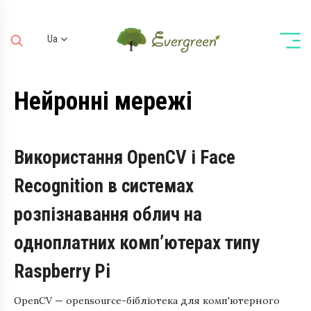
Ua
Ru
En
Нейронні мережі
De
Використання OpenCV і Face
Recognition в системах
розпізнавання облич на
одноплатних комп’ютерах типу
Raspberry Pi
OpenCV — opensource-бібліотека для комп'ютерного