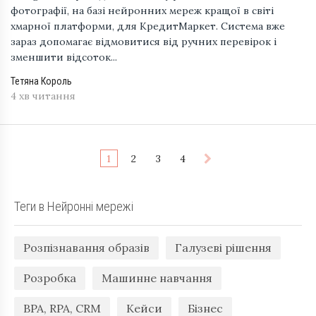
фотографії, на базі нейронних мереж кращої в світі
хмарної платформи, для КредитМаркет. Система вже
зараз допомагає відмовитися від ручних перевірок і
зменшити відсоток...
Тетяна Король
4 хв читання
1
2
3
4
Теги в Нейронні мережі
Розпізнавання образів
Галузеві рішення
Розробка
Машинне навчання
BPA, RPA, CRM
Кейси
Бізнес