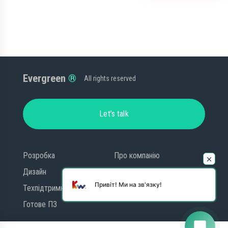
Evergreen
All rights reserved
Let’s talk
Розробка
Про компанію
Дизайн
Блог
Привіт! Ми на зв'язку!
Техпідтримка
Контакти
Готове ПЗ
chat_bubble