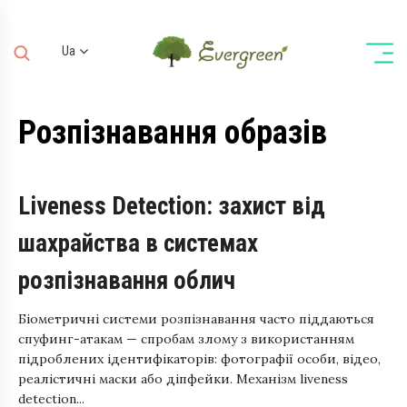
Ua
Ru
En
Розпізнавання образів
De
Liveness Detection: захист від
шахрайства в системах
розпізнавання облич
Біометричні системи розпізнавання часто піддаються
спуфинг-атакам — спробам злому з використанням
підроблених ідентифікаторів: фотографії особи, відео,
реалістичні маски або діпфейки. Механізм liveness
detection...