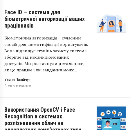
Face ID — система для
біометричної авторизації ваших
працівників
Біометрична авторизація - сучасний
спосіб для автентифікації користувачів.
Вона підвищує ступінь захисту систем і
вберігає від несанкціонованих
доступів. Ми розглянули детальніше,
як це працює і які завдання може...
Уляна Палійчук
5 хв читання
Використання OpenCV і Face
Recognition в системах
розпізнавання облич на
одноплатних комп’ютерах типу