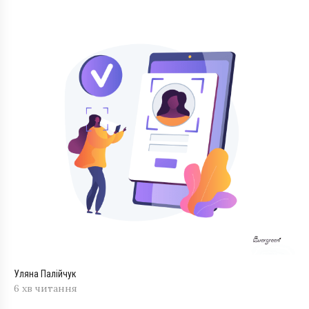
Уляна Палійчук
6 хв читання