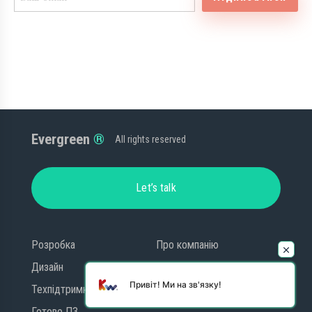
Evergreen
All rights reserved
Let’s talk
Розробка
Про компанію
Дизайн
Блог
Привіт! Ми на зв'язку!
Техпідтримка
Контакти
Готове ПЗ