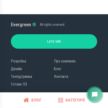
Evergreen
All rights reserved
Let’s talk
Розробка
Про компанію
Дизайн
Блог
Техпідтримка
Контакти
Готове ПЗ
Привіт! Ми на зв'язку!
chat_bubble
БЛОГ
КАТЕГОРІЇ