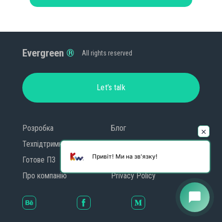
Evergreen
All rights reserved
Let’s talk
Розробка
Блог
Техпідтримка
Контакти
Привіт! Ми на зв'язку!
Готове ПЗ
GDPR
Про компанію
Privacy Policy
chat_bubble