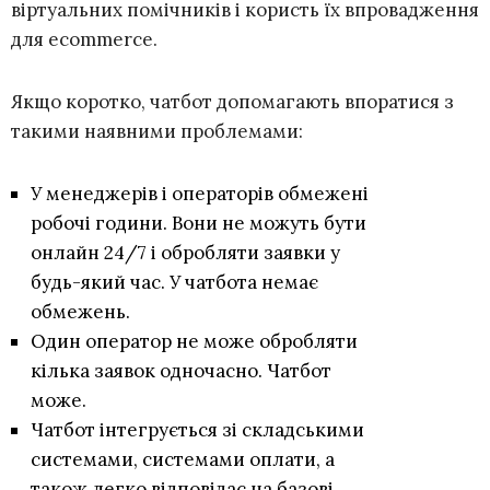
віртуальних помічників і користь їх впровадження
для ecommerce.
Якщо коротко, чатбот допомагають впоратися з
такими наявними проблемами:
У менеджерів і операторів обмежені
робочі години. Вони не можуть бути
онлайн 24/7 і обробляти заявки у
будь-який час. У чатбота немає
обмежень.
Один оператор не може обробляти
кілька заявок одночасно. Чатбот
може.
Чатбот інтегрується зі складськими
системами, системами оплати, а
також легко відповідає на базові