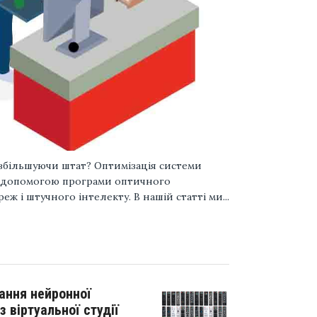
е збільшуючи штат? Оптимізація системи
а допомогою програми оптичного
ж і штучного інтелекту. В нашій статті ми...
чання нейронної
 віртуальної студії