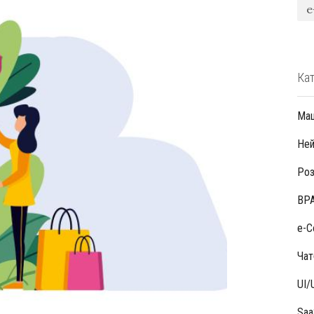
e
Кат
Маш
Ней
Роз
BPA
e-
Чат
UI/
Saa