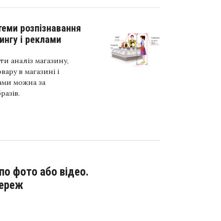
теми розпізнавання
ингу і реклами
ти аналіз магазину,
ару в магазині і
ами можна за
разів.
мереж