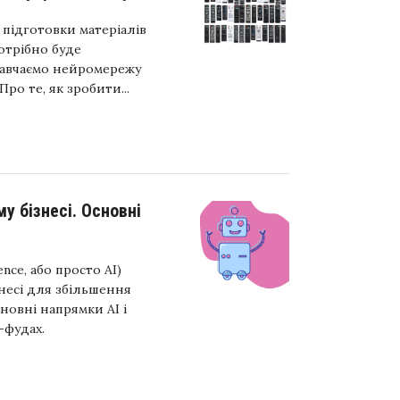
підготовки матеріалів
потрібно буде
навчаємо нейромережу
ро те, як зробити...
у бізнесі. Основні
ence, або просто AI)
несі для збільшення
сновні напрямки AI і
-фудах.