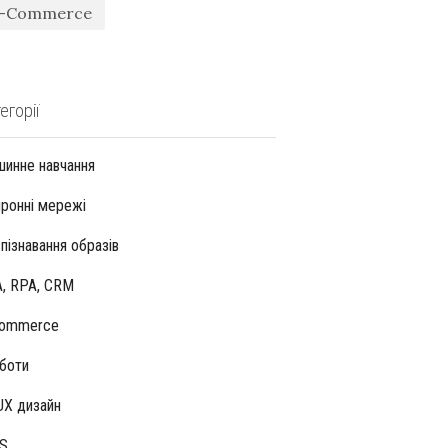
-Commerce
егорії
инне навчання
ронні мережі
пізнавання образів
, RPA, CRM
Commerce
боти
UX дизайн
S