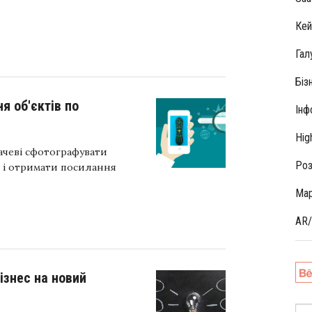
Кей
Гал
Біз
я об'єктів по
Інф
Hig
ачеві сфотографувати
Роз
, і отримати посилання
Мар
AR
ізнес на новий