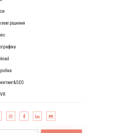
си
узеві рішення
нес
ографіка
hload
робка
кетинг&SEO
/VR