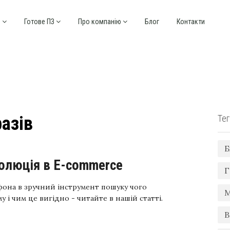
и
Готове ПЗ
Про компанію
Блог
Контакти
азів
Тег
Б
волюція в E-commerce
Г
фона в зручний інструмент пошуку чого
М
у і чим це вигідно - читайте в нашій статті.
B