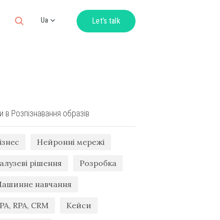
Ua
Let’s talk
Ru
En
De
и в Розпізнавання образів
ізнес
Нейронні мережі
алузеві рішення
Розробка
ашинне навчання
PA, RPA, CRM
Кейси