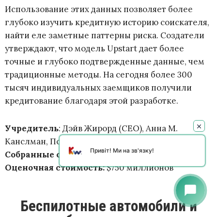
Использование этих данных позволяет более
глубоко изучить кредитную историю соискателя,
найти еле заметные паттерны риска. Создатели
утверждают, что модель Upstart дает более
точные и глубоко подтвержденные данные, чем
традиционные методы. На сегодня более 300
тысяч индивидуальных заемщиков получили
кредитование благодаря этой разработке.
Учредитель
: Дэйв Жирорд (CEO), Анна М.
Канслман, Поль Гу
Привіт! Ми на зв'язку!
Собранные средства
: $164 миллиона
Оценочная стоимость:
$750 миллионов
chat_bubble
Беспилотные автомобили и