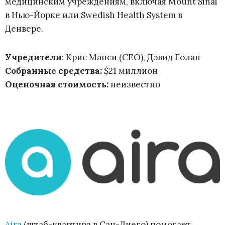
медицинским учреждениям, включая Mount Sinai
в Нью-Йорке или Swedish Health System в
Денвере.
Учредители
: Крис Манси (CEO), Дэвид Голан
Собранные средства:
$21 миллион
Оценочная стоимость:
неизвестно
Aira
(штаб-квартира в Сан-Диего) помогает