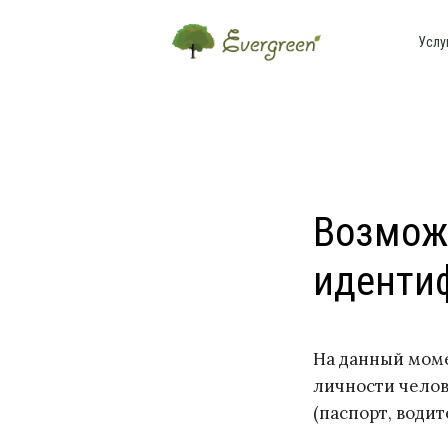
Услу
Возможн
иденти
На данный мом
личности челов
(паспорт, води