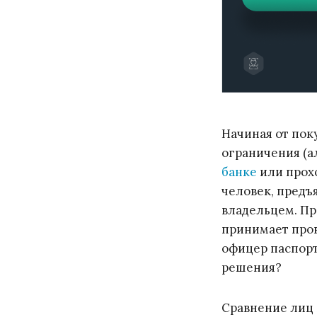
Начиная от пок
ограничения (а
банке
или
прох
человек, предъ
владельцем. Пр
принимает пров
офицер паспортн
решения?
Сравнение лиц 