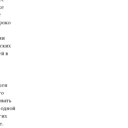
же
т
роко
й
ии
еских
ей в
жен
то
овать
а одной
гих
е.