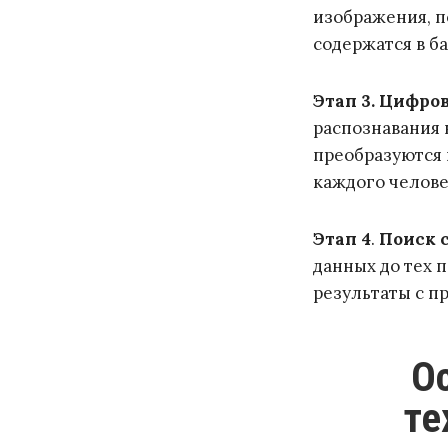
изображения, п
содержатся в б
Этап
3. Цифро
распознавания 
преобразуются 
каждого челове
Этап 4
.
Поиск 
данных до тех п
результаты с п
Основные сложности для
те