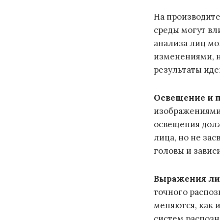
На производите
среды могут вл
анализа лиц мо
изменениями, н
результаты иде
Освещение и 
изображениями,
освещения долж
лица, но не за
головы и завис
Выражения ли
точного распоз
меняются, как 
систем распозн