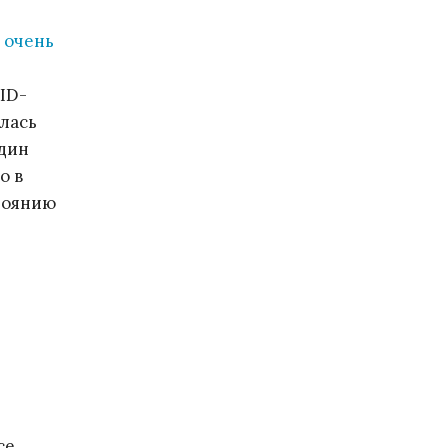
 очень
ID-
лась
один
о в
стоянию
ce