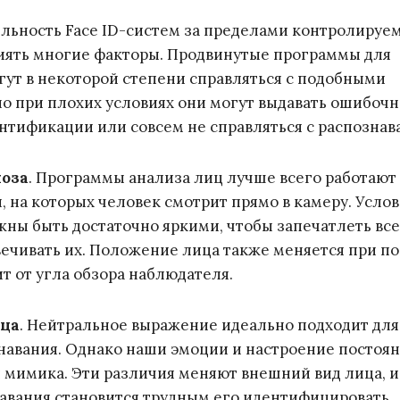
льность Face ID-систем за пределами контролируе
иять многие факторы. Продвинутые программы для
гут в некоторой степени справляться с подобными
о при плохих условиях они могут выдавать ошибоч
нтификации или совсем не справляться с распознав
поза
.
Программы анализа лиц лучше всего работают 
 на которых человек смотрит прямо в камеру. Усло
ны быть достаточно яркими, чтобы запечатлеть все
свечивать их. Положение лица также меняется при п
ит от угла обзора наблюдателя.
ца
.
Нейтральное выражение идеально подходит для
навания. Однако наши эмоции и настроение постоя
и мимика. Эти различия меняют внешний вид лица, и
авания становится трудным его идентифицировать.