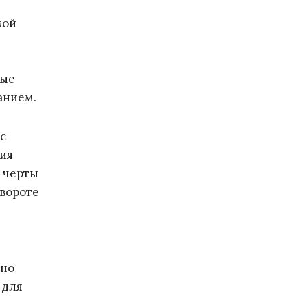
мой
ные
анием.
с
вия
 черты
овороте
нно
 для