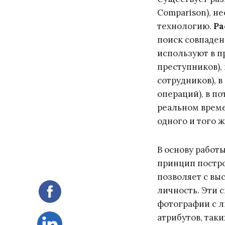
Comparison), не
технологию.
Ра
поиск совпаден
используют в п
преступников),
сотрудников), 
операций), в п
реальном време
одного и того ж
В основу работ
принцип постро
позволяет с вы
личность. Эти с
фотографии с л
атрибутов, таки