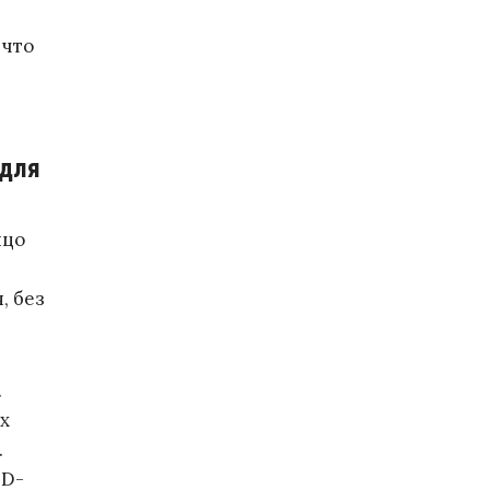
 что
 для
ицо
.
, без
.
х
.
3D-