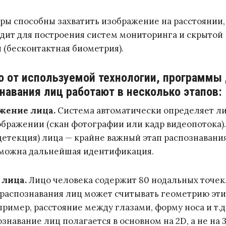
еры способны захватить изображение на расстоянии,
дит для построения систем мониторинга и скрытой
(бесконтактная биометрия).
о от используемой технологии, программы
навания лиц работают в несколько этапов:
ужение лица.
Система автоматически определяет л
ображении (скан фотографии или кадр видеопотока)
етекция) лица — крайне важный этап распознавания
зможна дальнейшая идентификация.
 лица.
Лицо человека содержит 80 нодальных точек
распознавания лиц может считывать геометрию эти
пример, расстояние между глазами, форму носа и т.д
знавание лиц полагается в основном на 2D, а не на 