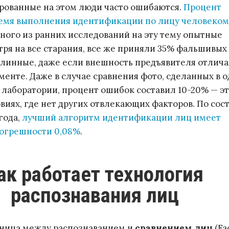
рованные на этом люди часто ошибаются.
Процент
ремя выполнения идентификации по лицу человеком
дного из ранних исследований на эту тему опытные
тря на все старания, все же приняли 35% фальшивых 
длинные, даже если внешность предъявителя отлича
ументе. Даже в случае сравнения фото, сделанных в 
х лаборатории, процент ошибок составил 10-20% — эт
виях, где нет других отвлекающих факторов. По со
года,
лучший алгоритм идентификации лиц имеет
огрешности 0,08%
.
распознавания лиц
зница между распознаванием и
сравнением лиц
(Fa