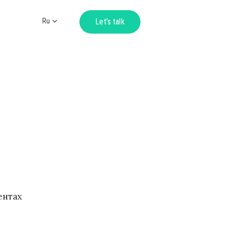
Ru
Let’s talk
Ua
En
De
ентах