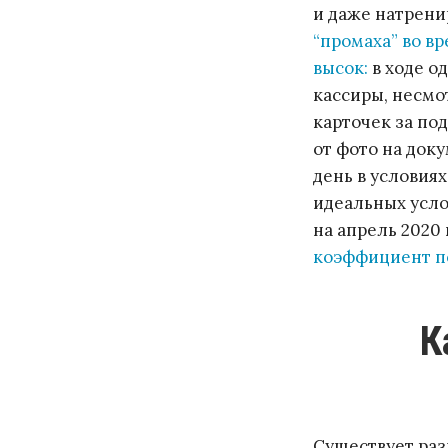
и даже натрени
“промаха” во в
высок:
в ходе о
кассиры, несмо
карточек за по
от фото на док
день в условия
идеальных усло
на апрель 2020 
коэффициент п
Как работает технология
Существует ра