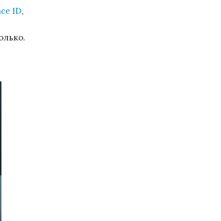
ce ID
,
олько.