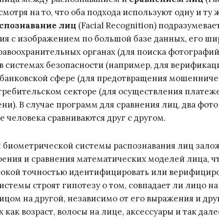
смотря на то, что оба подхода используют одну и ту 
спознавание лиц
(Facial Recognition) подразумевае
ия с изображением по большой базе данных, его ши
равоохранительных органах (для поиска фотографи
 в системах безопасности (например, для верификац
в банковской сфере (для предотвращения мошеннич
отребительском секторе (для осуществления платеж
ни). В случае программ для
сравнения лиц
, два фото
е человека сравниваются друг с другом.
ы биометрической системы распознавания лиц зало
ения и сравнения математических моделей лица, ч
сокой точностью идентифицировать или верифицир
истемы строят гипотезу о том, совпадает ли лицо н
ицом на другой, независимо от его выражения и дру
х как возраст, волосы на лице, аксессуары и так дале