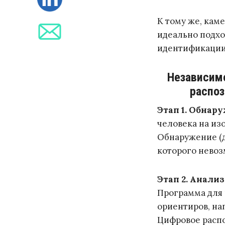
К тому же, кам
идеально подхо
идентификации 
Независим
распоз
Этап 1. Обнар
человека на из
Обнаружение (д
которого нево
Этап 2. Анализ
Программа для 
ориентиров, на
Цифровое распо