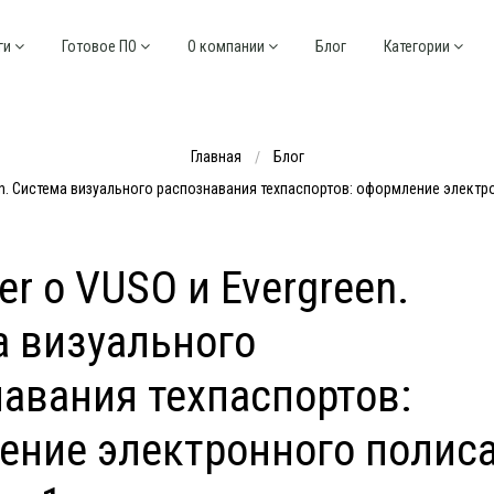
ги
Готовое ПО
О компании
Блог
Категории
Главная
Блог
een. Система визуального распознавания техпаспортов: оформление электр
rer о VUSO и Evergreen.
а визуального
авания техпаспортов:
ение электронного полис