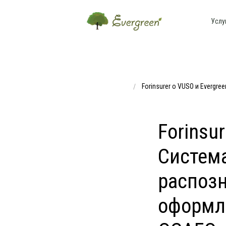
Услу
Forinsurer о VUSO и Evergr
Forinsu
Систем
распозн
оформл