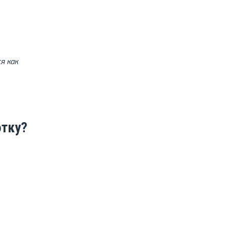
я как
отку?