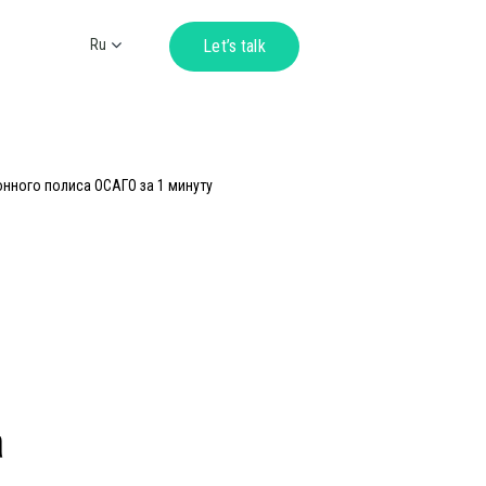
Ru
Let’s talk
Ua
En
De
онного полиса ОСАГО за 1 минуту
а