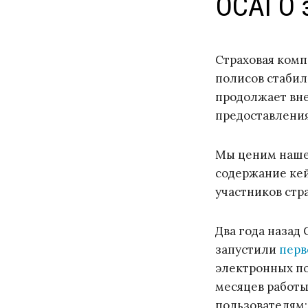
ОСАГО з
Страховая комп
полисов стаби
продолжает вн
предоставления
Мы ценим наше 
содержание кей
участников стр
Два года назад
запустили
перв
электронных по
месяцев работы
пользователям: 