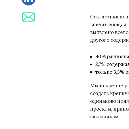
Статистика исп
впечатляющая: 
выявлено всего
другого содерж
90% распозна
2,7% содержа
только 3,3% 
Мы искренне ра
создать крепку
одинаково ценя
проекты, прино
заказчикам.