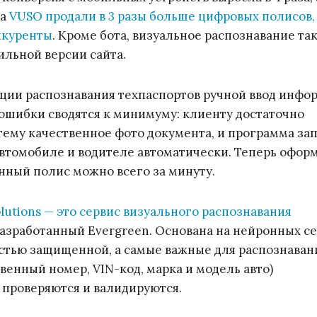
да
VUSO продали в 3 разы больше цифровых полисов,
нкуренты
. Кроме бота, визуальное распознавание та
ильной версии сайта.
ции распознавания техпаспортов ручной ввод инфо
ошибки сводятся к минимуму: клиенту достаточно
стему качественное фото документа, и программа за
автомобиле и водителе автоматически. Теперь офор
нный полис можно всего за минуту.
lutions — это сервис визуального распознавания
разработанный Evergreen. Основана на нейронных се
стью защищенной, а самые важные для распознаван
венный номер, VIN-код, марка и модель авто)
проверяются и валидируются.