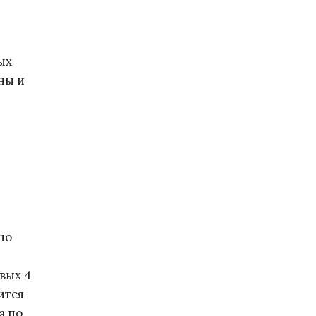
ых
ны и
но
вых 4
ится
а по