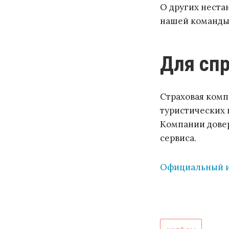
О других неста
нашей команды
Для сп
Страховая ком
туристических 
Компании довер
сервиса.
Официальный 