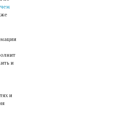
 чем
кже
рмации
полнит
мить и
тях и
ия