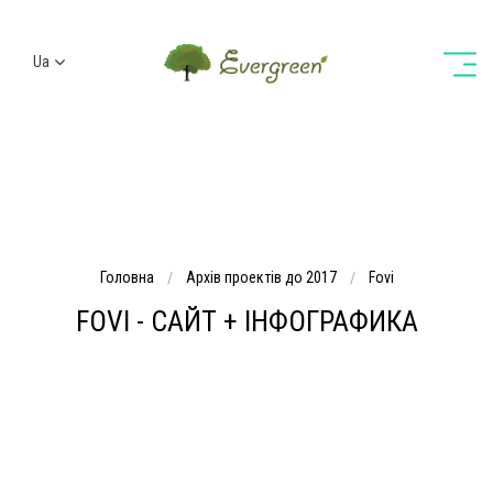
Ua
Ru
En
De
Головна
Архів проектів до 2017
Fovi
FOVI - САЙТ + ІНФОГРАФИКА
Для компанії Fovi ми розробили тривимірну інфографіку її
вирішення - інноваційного котла на пелетах, і поклали її в
основу сайту.
Запущений: січень