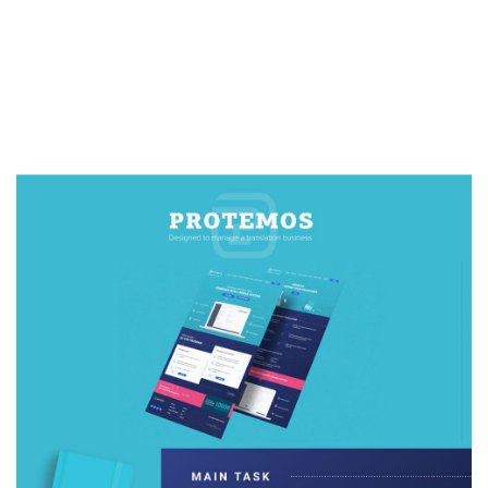
гаджетів. Пропонуємо вам перейти і побачити все на
власні очі.
Запущений: квітень
2016