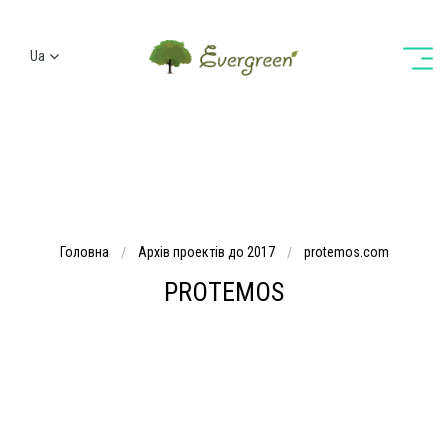
Ua
Ru
En
De
Головна
Архів проектів до 2017
protemos.com
PROTEMOS
Розробили сайт для системи управління проектами для
перекладачів і бюро перекладів. Система дозволяє вести
базу клієнтів, виконавців, проводити запис замовлень,
рахунків і платежів, зберігати файли, призначати завдання
виконавцям. Дизайн сайту вийшов сучасним, чистим, з
унікальними іконами і приємними анімаціями.
Доброзичливий для будь-яких дозволів екрану ваших