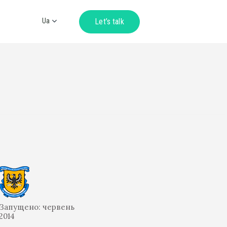
Ua
Let’s talk
Ru
En
De
Запущено: червень
2014