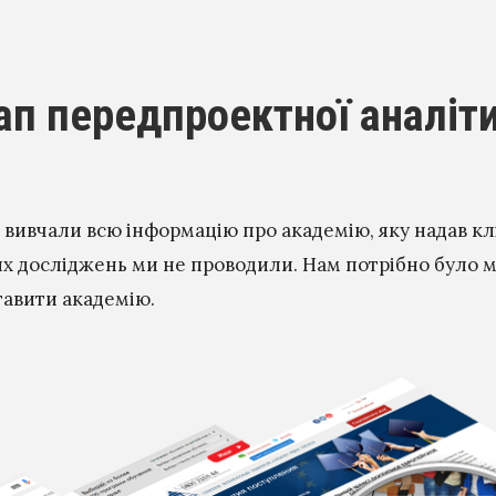
тап передпроектної аналіт
 вивчали всю інформацію про академію, яку надав клі
их досліджень ми не проводили. Нам потрібно було 
тавити академію.