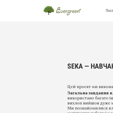
Пос
SEKA —
НАВЧА
Цей проект ми викона
Загальна завдання к
використано багато інс
вихлоп вийшов дуже 
Ми познайомилися влі
закінчення набору і у 