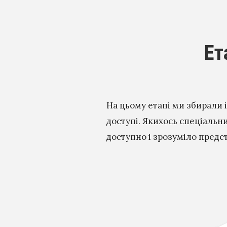
Е
На цьому етапі ми збирали і
доступі. Якихось спеціальн
доступно і зрозуміло предс