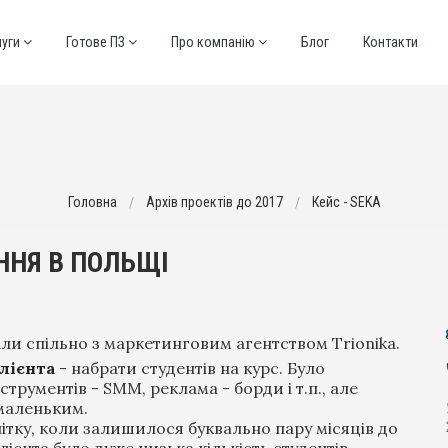
луги
Готове ПЗ
Про компанію
Блог
Контакти
Головна
Архів проектів до 2017
Кейс - SEKA
ННЯ В ПОЛЬЩІ
ли спільно з маркетинговим агентством Trionika.
лієнта
- набрати студентів на курс. Було
трументів - SMM, реклама - борди і т.п., але
маленьким.
тку, коли залишилося буквально пару місяців до
клієнта було дуже низька кількість студентів,