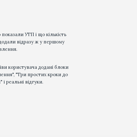
 показали УТП і що кількість
додали відразу ж у першому
влення.
іви користувача додані блоки
ення", "Три простих кроки до
 і реальні відгуки.