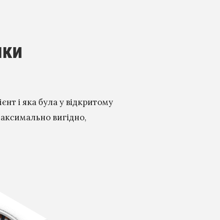
ики
єнт і яка була у відкритому
максимально вигідно,