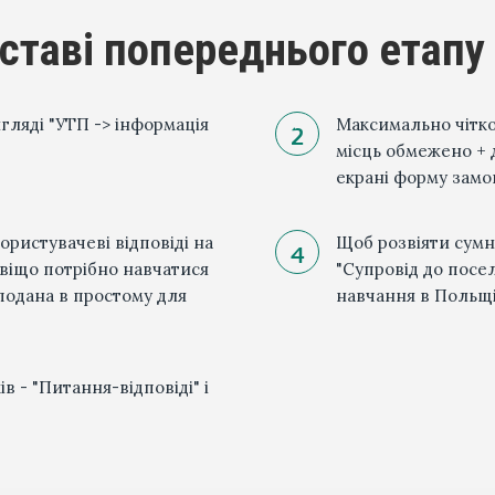
дставі попереднього етапу
гляді "УТП -> інформація
Максимально чітко
місць обмежено + 
екрані форму замо
ористувачеві відповіді на
Щоб розвіяти сумн
авіщо потрібно навчатися
"Супровід до посел
подана в простому для
навчання в Польщі"
в - "Питання-відповіді" і