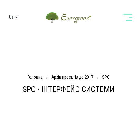
Ua
Ru
En
De
Головна
Архів проектів до 2017
SPC
SPC - ІНТЕРФЕЙС СИСТЕМИ
У цій системі сочитается функціональність зі зручністю
простому користувачеві
Запущений: вересень
2010