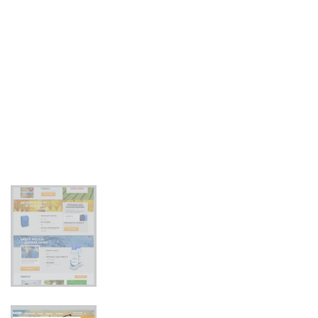
секунди знаходження на сайті. Для цього ми зібрали дуже
багато інформації від Замовника і провели багато
зустрічей, щоб викристалізувати найважливіше
повідомлення для відвідувачів сайту. Також багато часу
пішло на дизайн, який повинен бути дуже простим і з вірно
розставленими акцентами. У сайт вбудований магазин
товарів.
Запущений: серпень
2015