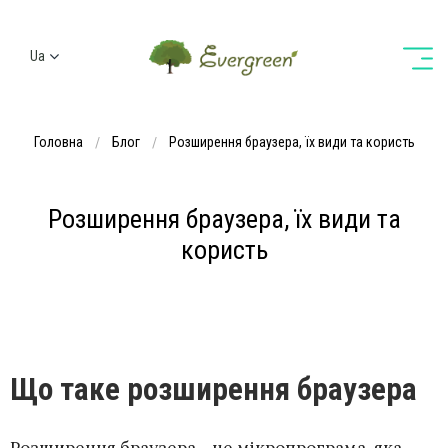
Ua
Ru
En
Головна
Блог
Розширення браузера, їх види та користь
De
Розширення браузера, їх види та
користь
Що таке розширення браузера
Розширення браузера - це мікропрограма, яка