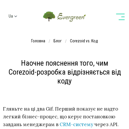
Ua
Ru
En
Головна
Блог
Corezoid vs. Код
De
Наочне пояснення того, чим
Corezoid-розробка відрізняється від
коду
Гляньте на ці два Gif. Перший показує не надто
легкий бізнес-процес, що керує постановкою
завдань менеджерам в
CRM-систему
через API.