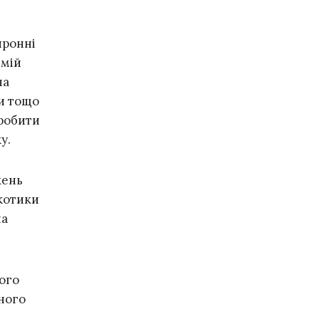
йронні
емій
на
ри тощо
бробити
у.
жень
 котики
на
ого
ного
я