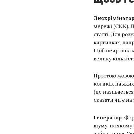
Дискрімінато
мережі (CNN). 
статті. Для роз
картинках, нап
Щоб нейронна м
велику кількіст
Простою мовою:
котиків, на яки
(це називається
сказати чи є на
Генератор
. Фо
шуму, на якому
зображення. Уяв