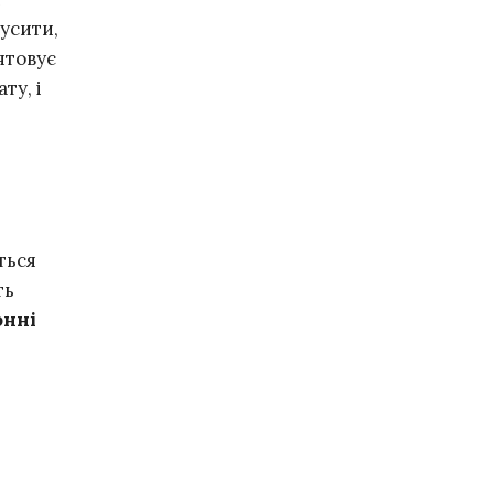
усити,
ятовує
ту, і
ться
ть
онні