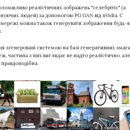
оломшливо реалістичних зображень "селебрітіс" (а
снуючих людей) за допомогою PG GAN від nVidia. C
 мережі можна також генерувати зображення будь-
.
ння згенеровані системою на базі генеративних змаг
, частина з них виглядає не надто реалістично, ал
 правдоподібна.