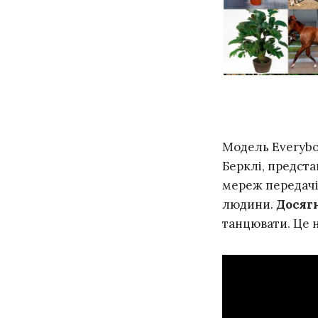
Модель Everybo
Берклі, предст
мереж передачі 
людини.
Досяг
танцювати. Це н