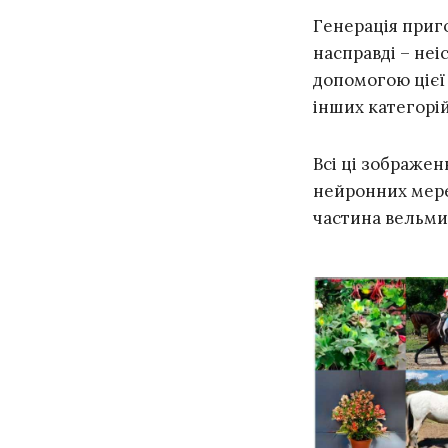
Генерація приг
насправді – неі
допомогою цієї
інших категорій
Всі ці зображе
нейронних мереж
частина вельми