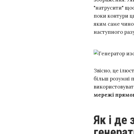
"натрусити" щос
поки контури ц
яким саме чином
наступного разу
Звісно, це ілюс
більш розумні 
використовуват
мережі прямог
Як і де застосовуються GAN і
генерат