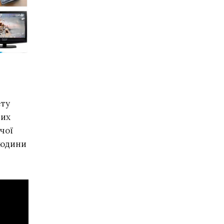
ету
них
ючої
людини