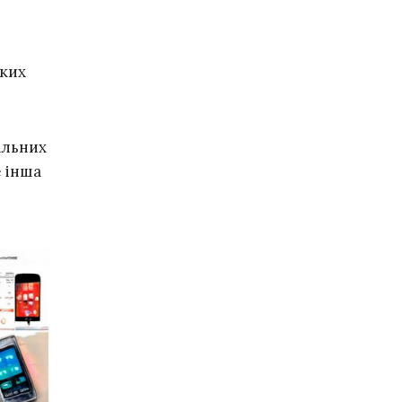
яких
альних
е інша