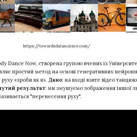
https://towardsdatascience.com/
dy Dance Now, створена групою вчених із Університ
авляє простий метод на основі генеративних нейрон
руху «зроби як я».
Дано
: на вході взяте відео танцю
нутий результат
: ми змушуємо зображення іншої 
азивається "перенесення руху".