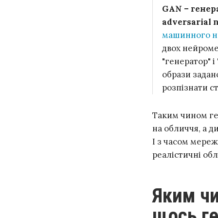
GAN – генер
adversarial 
машинного н
двох нейроме
"генератор" і
образи задан
розпізнати с
Таким чином ге
на обличчя, а д
І з часом мереж
реалістичні обл
Яким чином нейронна мережа може
щось ге