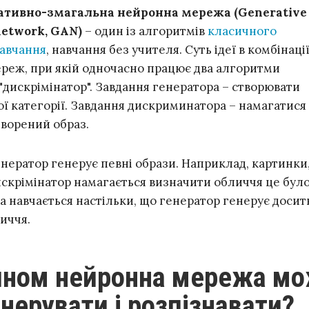
ативно-змагальна нейронна мережа (Generative
network, GAN)
– один із алгоритмів
класичного
авчання
, навчання без учителя. Суть ідеї в комбінаці
реж, при якій одночасно працює два алгоритми
 "дискрімінатор". Завдання генератора – створювати
ої категорії. Завдання дискриминатора – намагатися
творений образ.
нератор генерує певні образи. Наприклад, картинки,
искрімінатор намагається визначити обличчя це було 
а навчається настільки, що генератор генерує досит
иччя.
нерувати і розпізнавати?