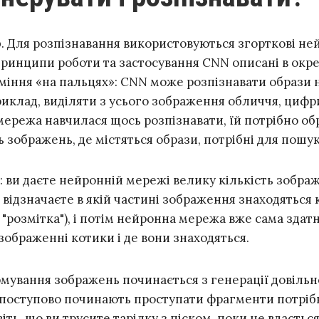
р
. Для розпізнавання використовуються згорткові не
Принципи роботи та застосування CNN описані в окр
уміння «на пальцях»: CNN може розпізнавати образи 
риклад, виділяти з усього зображення обличчя, циф
ережа навчилася щось розпізнавати, їй потрібно о
ь зображень, де містяться образи, потрібні для пошук
 ви даєте нейронній мережі велику кількість зобра
х відзначаєте в якій частині зображення знаходяться
 "розмітка"), і потім нейронна мережа вже сама здат
 зображенні котики і де вони знаходяться.
рмування зображень починається з генерації довільн
 поступово починають проступати фрагменти потріб
іть, що ви трусите тарілку з піском, поки не вдаєтьс