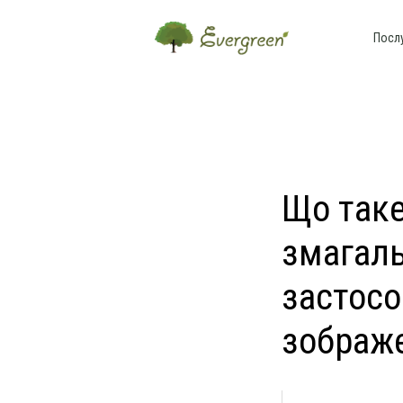
Посл
Що таке
змагаль
застосо
зображ