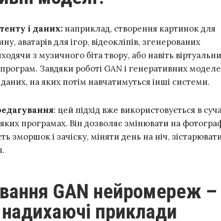
тенту і даних:
наприклад, створення картинок для
ну, аватарів для ігор, відеокліпів, згенерованих
ходячи з музичного біта твору, або навіть віртуальн
-програм. Завдяки роботі GAN і генеративних модел
даних, на яких потім навчатимуться інші системи.
редагування
: цей підхід вже використовується в суч
яких програмах. Він дозволяє змінювати на фотограф
сть зморшок і зачіску, міняти день на ніч, зістарюват
п.
 надихаючі приклади