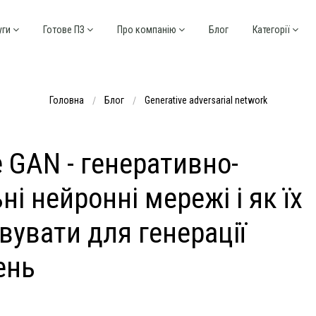
уги
Готове ПЗ
Про компанію
Блог
Категорії
Головна
Блог
Generative adversarial network
 GAN - генеративно-
ні нейронні мережі і як їх
вувати для генерації
ень