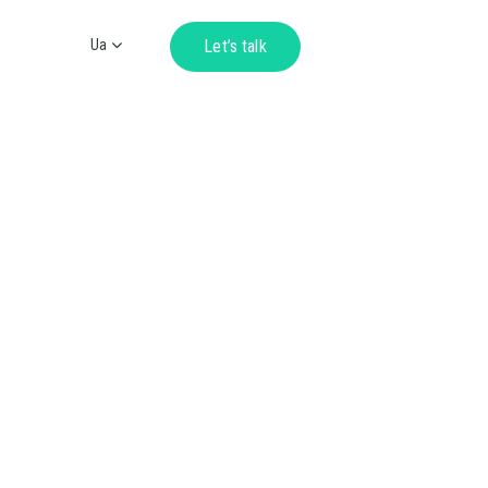
Ua
Let’s talk
Ru
En
De