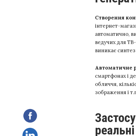
Створення кон
інтернет-магази
автоматично, ви
ведучих для ТВ
виникає синтез 
Автоматичне 
смартфонах і де
обличчя, кількі
зображення і т.
Застосування GAN нейромереж –
реальні