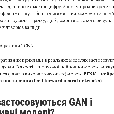
ь віддалено схоже на цифру. А потім продовжуєте тр
ифри не стануть більш явними. Нейромережа запам'
 ви трусили тарілку, щоб домогтися такого результа
 відтворює ваші дії.
тративний приклад, і в реальних моделях застосовую
підходи. В якості генеруючої нейронної мережі можу
ися (і часто використовуються) мережі
FFNN
–
нейр
о поширення (feed forward neural networks)
.
ивні моделі?