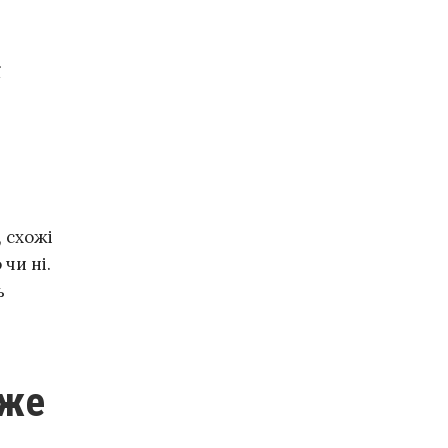
ї
 схожі
чи ні.
ь