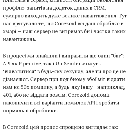
платежів в сервісі, кількості операцій оновлення
профілю, запитів на додаток даних в CRM,
сумарно виходить дуже велике навантаження. Тут
нас врятувало те, що Corezoid всі дані обробляє в
хмарі — наш сервер не витримав би і частки таких
навантажень.
В процесі ми знайшли і виправили ще один "баг":
API як Pipedrive, так і UniSender можуть
"відвалитися" в будь-яку секунду, але ти про це не
дізнаєшся. Сервер при подібному збої міг віддати
нам не 50х помилку, а будь-яку іншу - наприклад,
401, або не віддати зовсім. Corezoid допоміг
накопичити всі варіанти помилок API і зробити
нормальні обробники.
В Corezoid цей процес спрощено виглядає так: