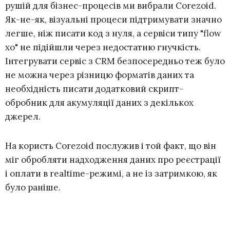
рушій для бізнес-процесів ми вибрали Corezoid.
Як-не-як, візуальні процеси підтримувати значно
легше, ніж писати код з нуля, а сервіси типу "flow
xo" не підійшли через недостатню гнучкість.
Інтегрувати сервіс з CRM безпосередньо теж було
не можна через різницю форматів даних та
необхідність писати додатковий скрипт-
обробник для акумуляції даних з декількох
джерел.
На користь Corezoid послужив і той факт, що він
міг обробляти надходження даних про реєстрації
і оплати в realtime-режимі, а не із затримкою, як
було раніше.