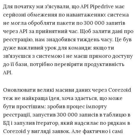
Для початку ми з'ясували, що API Pipedrive має
серйозні обмеження по навантаженню: система
не могла обробляти пакети по 300 000 запитів
через API за прийнятний час. Щоб залити дані про
реєстрацію, нам знадобився тиждень часу. Це був
дуже важливий урок для команди: якщо ти
зв'язуєшся з системою і не маєш прямого доступу
до її бази, потрібно перевіряти продуктивність
API.
Оновлювати великі масиви даних через Corezoid
теж не найкраща ідея, хоча здається, що може
бути простішим: зробив процес імпорту
реєстрації, запустив 300 000 записів в таблицю в
БД і запулив ітератор, який надсилає по рядкам в
Corezoid у вигляді заявок. Але фактично і самі