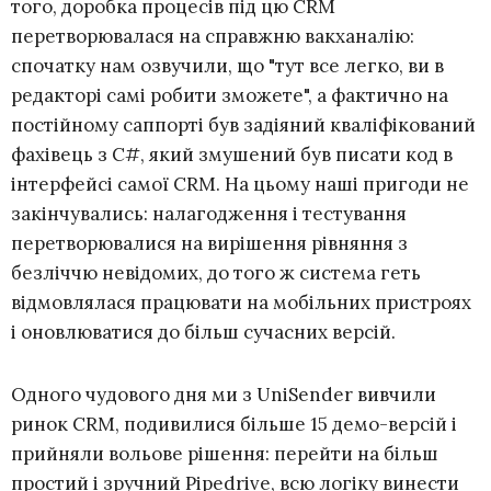
того, доробка процесів під цю CRM
перетворювалася на справжню вакханалію:
спочатку нам озвучили, що "тут все легко, ви в
редакторі самі робити зможете", а фактично на
постійному саппорті був задіяний кваліфікований
фахівець з C#, який змушений був писати код в
інтерфейсі самої CRM. На цьому наші пригоди не
закінчувались: налагодження і тестування
перетворювалися на вирішення рівняння з
безліччю невідомих, до того ж система геть
відмовлялася працювати на мобільних пристроях
і оновлюватися до більш сучасних версій.
Одного чудового дня ми з UniSender вивчили
ринок CRM, подивилися більше 15 демо-версій і
прийняли вольове рішення: перейти на більш
простий і зручний Pipedrive, всю логіку винести