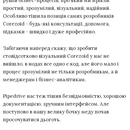
рушій бізнес-процесів, про який ми мріяли:
простий, зрозумілий, візуальний, надійний.
Особливо тішила позиція самих розробників
Corezoid - будь-які консультації, допомога,
підказки - швидко і дуже професійно.
Забігаючи наперед скажу, що зробити
стовідсотково візуальний Corezoid у нас не
вийшло, в нодах все одно є код, але його мало і
процес зрозумілий не тільки розробникам, а й
менеджерам і бізнес-аналітикам.
Pipedrive нас теж тішив безвідмовністю, хорошою
документацією, зручним інтерфейсом. Але
поступово в нашу велику бочку меду почав
просочуватися дьоготь.