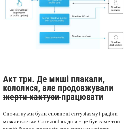
Акт три. Де миші плакали,
кололися, але продовжували
жерти кактуси
працювати
Спочатку ми були сповнені ентузіазму і раділи
можливостям Corezoid як діти - це був саме той