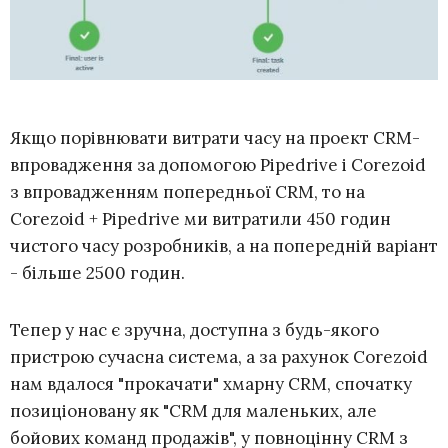
Якщо порівнювати витрати часу на проект CRM-
впровадження за допомогою Pipedrive і Corezoid
з впровадженням попередньої CRM, то на
Corezoid + Pipedrive ми витратили 450 годин
чистого часу розробників, а на попередній варіант
- більше 2500 годин.
Тепер у нас є зручна, доступна з будь-якого
пристрою сучасна система, а за рахунок Corezoid
нам вдалося "прокачати" хмарну CRM, спочатку
позиціоновану як "CRM для маленьких, але
бойових команд продажів", у повноцінну CRM з