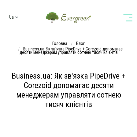
Ua
Ru
En
Головна
Блог
De
Business.ua: Як зв'язка PipeDrive + Corezoid допомагає
десяти менеджерам управляти сотнею тисяч клієнтів
Business.ua: Як зв'язка PipeDrive +
Corezoid допомагає десяти
менеджерам управляти сотнею
тисяч клієнтів