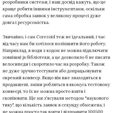
розробники системи, і наш досвід кажуть, що це
краще робити іншими інструментами, оскільки
сама обробка заявок у великому процесі дуже
довга і ресурсомістка.
Звичайно, і сам Corezoid теж не ідеальний, і час
від часу нам би хотілося поліпшити його роботу.
Наприклад, в ноди з кодом не можна підключати
зовнішні js бібліотеки, а це дозволило б не писати
велосипеди і скоротило час на розробку. Також
не дуже зручно тестувати або допрацьовувати
окремий конвеєр. Якщо він вже знаходиться в
продакшені, зміни робляться в якомусь тестовому
конвеєрі, то їх не можна просто взяти і
скопіювати. Ще ми з'ясували методом "наукового
тику", що кількість заявок в секунду обмежена, і
не можна просто так взяти і відправити 100500