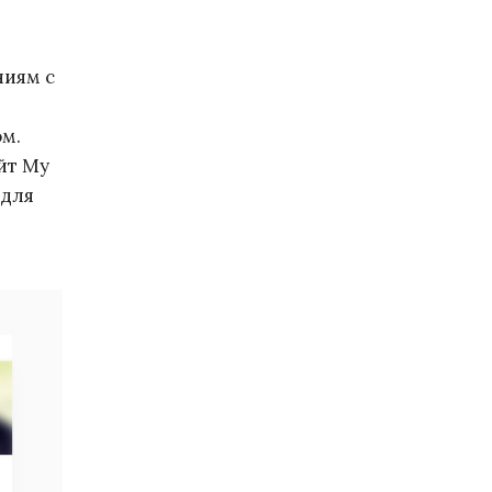
ниям с
ом.
йт My
 для