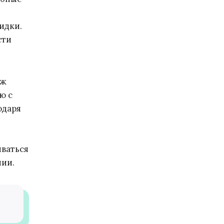
идки.
сти
аж
ю с
одаря
ываться
нии.