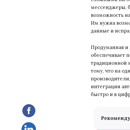
мессенджеры, б
возможность на
Им нужна возмо
данные и испра
Продуманная и 
обеспечивает п
традиционной м
тому, что на о
производители,
интеграции авт
быстро и в циф
Рекоменд