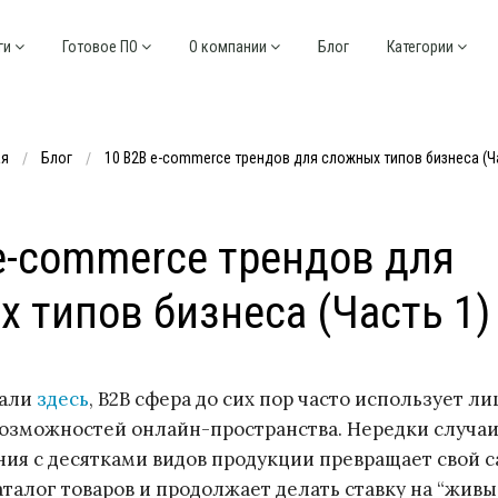
ги
Готовое ПО
О компании
Блог
Категории
ая
Блог
10 B2B e-commerce трендов для сложных типов бизнеса (Ча
e-commerce трендов для
 типов бизнеса (Часть 1)
сали
здесь
, B2B сфера до сих пор часто использует л
озможностей онлайн-пространства. Нередки случаи
ия с десятками видов продукции превращает свой с
талог товаров и продолжает делать ставку на “живы