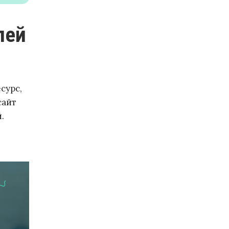
сурс,
сайт
й.