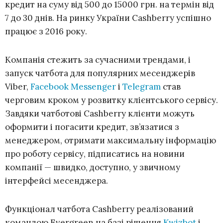
кредит на суму від 500 до 15000 грн. на термін від
7 до 30 днів. На ринку України Cashberry успішно
працює з 2016 року.
Компанія стежить за сучасними трендами, і
запуск чатбота для популярних месенджерів
Viber,
Facebook Messenger
і
Telegram
став
черговим кроком у розвитку клієнтського сервісу.
Завдяки чатботові Cashberry клієнти можуть
оформити і погасити кредит, зв’язатися з
менеджером, отримати максимальну інформацію
про роботу сервісу, підписатись на новини
компанії — швидко, доступно, у звичному
інтерфейсі месенджера.
Функціонал чатбота Cashberry реалізований
командою Evergreen на базі рішення
Kwizbot
і