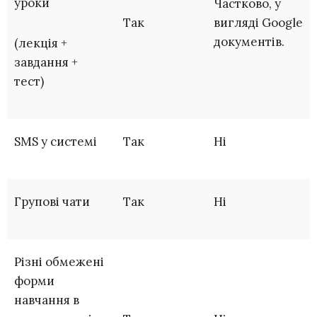
уроки
Частково, у
Так
вигляді Google
документів.
(лекція +
завдання +
тест)
SMS у системі
Так
Ні
Групові чати
Так
Ні
Різні обмежені
форми
навчання в