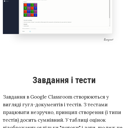
Завдання і тести
Завдання в Google Classroom створюються у
вигляді гугл-документів і тестів. З тестами
працювати незручно, принцип створення (і типи
тестів) досить сумнівний. У таблиці оцінок
відображаються тільки "потоки" і дати, що теж не