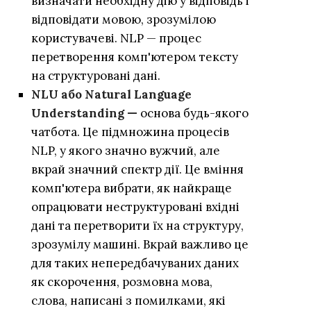
визначати необхідну дію у відповідь і
відповідати мовою, зрозумілою
користувачеві. NLP — процес
перетворення комп'ютером тексту
на структуровані дані.
NLU або Natural Language
Understanding —
основа будь-якого
чатбота. Це підмножина процесів
NLP, у якого значно вужчий, але
вкрай значний спектр дії. Це вміння
комп'ютера вибрати, як найкраще
опрацювати неструктуровані вхідні
дані та перетворити їх на структуру,
зрозумілу машині. Вкрай важливо це
для таких непередбачуваних даних
як скорочення, розмовна мова,
слова, написані з помилками, які