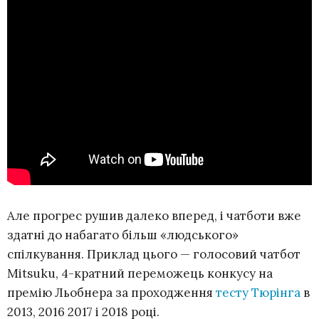
Але прогрес рушив далеко вперед, і чатботи вже
здатні до набагато більш «людського»
спілкування. Приклад цього — голосовий чатбот
Mitsuku, 4-кратний переможець конкусу на
премію Льобнера за проходження
тесту Тюрінга
в
2013, 2016 2017 і 2018 році.