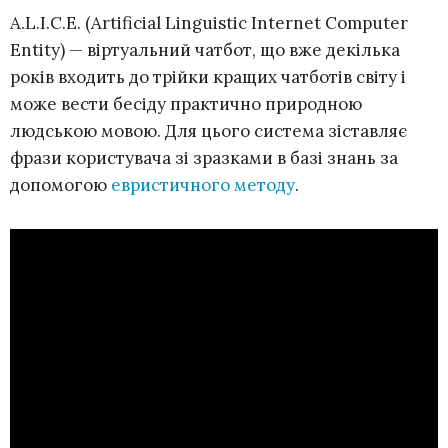
A.L.I.C.E. (Artificial Linguistic Internet Computer
Entity) — віртуальний чатбот, що вже декілька
років входить до трійки кращих чатботів світу і
може вести бесіду практично природною
людською мовою. Для цього система зіставляє
фрази користувача зі зразками в базі знань за
допомогою
евристичного методу
.