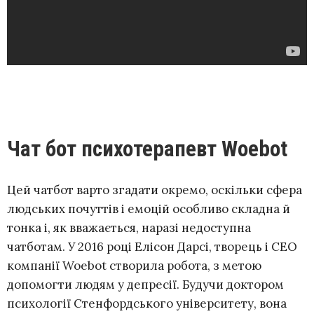
Чат бот психотерапевт Woebot
Цей чатбот варто згадати окремо, оскільки сфера
людських почуттів і емоцій особливо складна й
тонка і, як вважається, наразі недоступна
чатботам. У 2016 році Елісон Дарсі, творець і CEO
СТВОРИТИ БОТА
компанії Woebot створила робота, з метою
допомогти людям у депресії. Будучи доктором
психології Стенфордського університету, вона