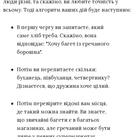
люди різні, та скажімо, ви любите точність у
всьому. Тоді алгоритм ваших дій буде наступним:
В першу чергу ви запитаєте, який
саме хліб треба. Скажімо, вона
відповідає: "Хочу багет із гречаного
борошна".
Потім ви перепитаете скільки:
буханець, півбуханця, четвертинку?
Дізнаєтеся, що дружина хоче цілий.
Потім перевірите відомі вам місця,
де такий можна знайти. Ви знаєте,
що звичайні багети є в багатьох
магазинах, але гречаний може бути
лише у певних супермаркетах.