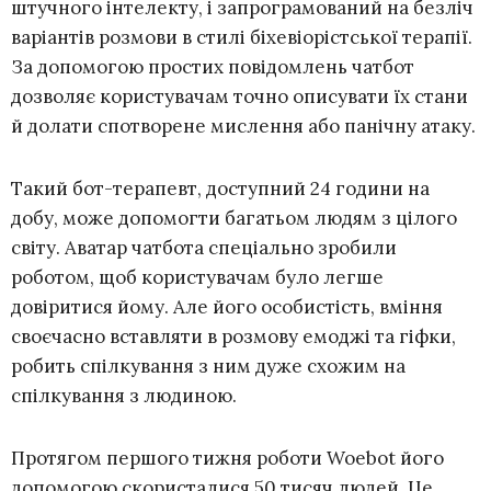
штучного інтелекту, і запрограмований на безліч
варіантів розмови в стилі біхевіорістської терапії.
За допомогою простих повідомлень чатбот
дозволяє користувачам точно описувати їх стани
й долати спотворене мислення або панічну атаку.
Такий бот-терапевт, доступний 24 години на
добу, може допомогти багатьом людям з цілого
світу. Аватар чатбота спеціально зробили
роботом, щоб користувачам було легше
довіритися йому. Але його особистість, вміння
своєчасно вставляти в розмову емоджі та гіфки,
робить спілкування з ним дуже схожим на
спілкування з людиною.
Протягом першого тижня роботи Woebot його
допомогою скористалися 50 тисяч людей. Це