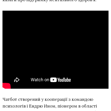
Чатбот створений у кооперації з командою
психологів і Ендрю Ином, піонером в області