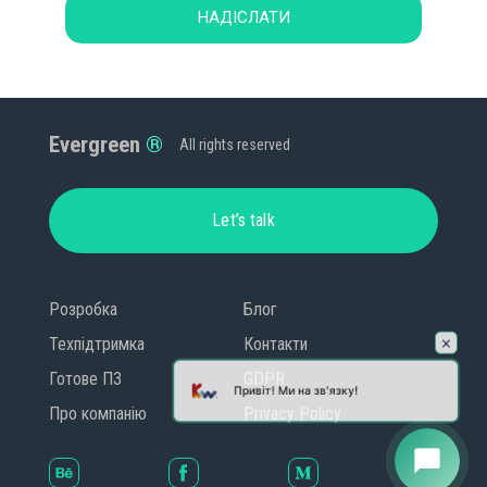
НАДІСЛАТИ
Evergreen
All rights reserved
Let’s talk
Розробка
Блог
Техпідтримка
Контакти
Привіт! Ми на зв'язку!
Готове ПЗ
GDPR
Про компанію
Privacy Policy
chat_bubble