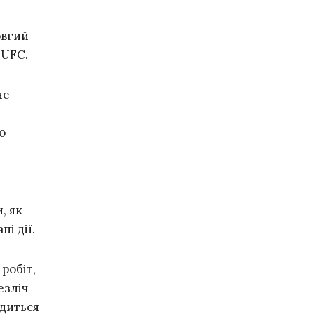
овгий
 UFC.
не
о
, як
і дії.
 робіт,
езліч
одиться