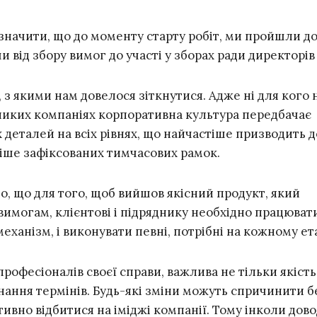
дзначити, що до моменту старту робіт, ми пройшли д
 від збору вимог до участі у зборах ради директорів
, з якими нам довелося зіткнутися. Адже ні для кого 
еликих компаніях корпоративна культура передбачає
 деталей на всіх рівнях, що найчастіше призводить д
іше зафіксованих тимчасових рамок.
о, що для того, щоб вийшов якісний продукт, який
 вимогам, клієнтові і підряднику необхідно працювати
ханізм, і виконувати певні, потрібні на кожному етап
 професіоналів своєї справи, важлива не тільки якість
онання термінів. Будь-які зміни можуть спричинити б
ативно відбитися на іміджі компанії. Тому інколи дов