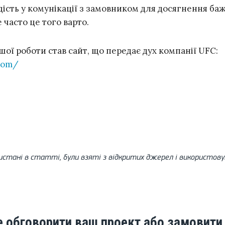
дість у комунікації з замовником для досягнення ба
е часто це того варто.
ої роботи став сайт, що передає дух компанії UFC:
.com/
истані в статті, були взяті з відкритих джерел і використов
е обговорити ваш проект або замовити