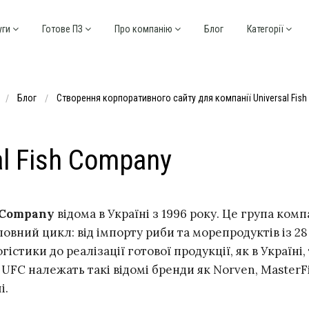
уги
Готове ПЗ
Про компанію
Блог
Категорії
Блог
Створення корпоративного сайту для компанії Universal Fis
al Fish Company
h Company
відома в Україні з 1996 року. Це група комп
овний цикл: від імпорту риби та морепродуктів із 28 
істики до реалізації готової продукції, як в Україні, 
. UFC належать такі відомі бренди як Norven, MasterF
і.