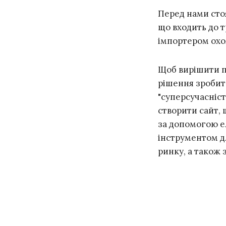
Перед нами сто
що входить до т
імпортером охо
Щоб вирішити п
рішення зробит
"суперсучасніст
створити сайт, 
за допомогою е
інструментом дл
ринку, а також 