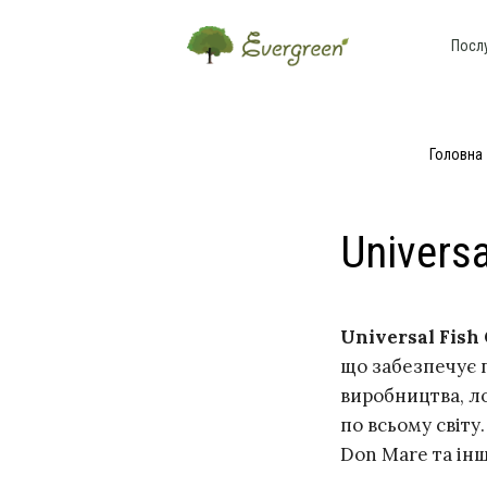
Посл
Головна
Univers
Universal Fis
що забезпечує п
виробництва, лог
по всьому світу
Don Mare та інш