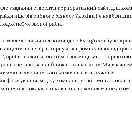
яло завдання створити корпоративний сайт, для комп
рійки лідерів рибного бізнесу України і є найбільши
лодженої червоної риби.
оставлене завдання, командою Evergreen було при
и акцент на нехарактерну для промислових підприє
ь", зробити сайт літаючим, з анімаціями — і зрештою
що не застаріє за найближчі кілька років. Ми вважає
лементів дизайну, сайт може стати потужним
я формування іміджу компанії, укріплення її позиці
зміцнення лояльності клієнтів по відношенню до неї