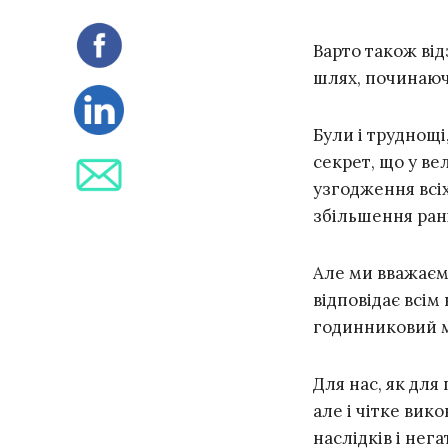
Варто також ві
шлях, починаючи
Були і труднощі
секрет, що у в
узгодження всіх
збільшення ран
Але ми вважаєм
відповідає всім
годинниковий ме
Для нас, як для
але і чітке вик
наслідків і нег