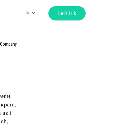
Ua
Let’s talk
Ru
En
De
h Company
аній,
країн,
так і
ish,