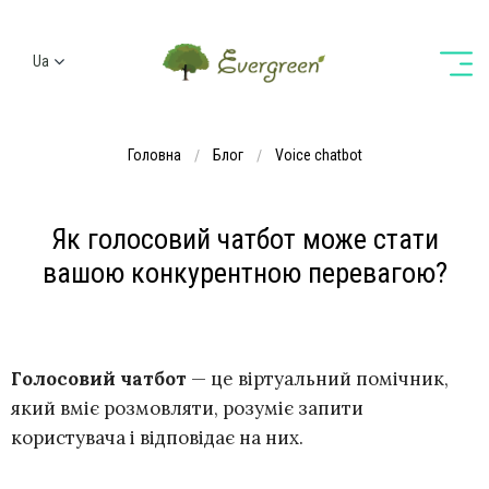
Ua
Ru
En
Головна
Блог
Voice chatbot
De
Як голосовий чатбот може стати
вашою конкурентною перевагою?
Голосовий чатбот
— це віртуальний помічник,
який вміє розмовляти, розуміє запити
користувача і відповідає на них.