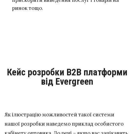
прискорити виведення послуг і товарів на
ринок тощо.
Кейс розробки В2В платформи
від Evergreen
Як ілюстрацію можливостей такої системи
нашої розробки наведемо приклад особистого
кабінету оптовика. До речі – якщо вас зацікавить