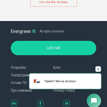
ОН-ЛАЙН ЗАЯВА
Evergreen
All rights reserved
Let’s talk
Розробка
Блог
Техпідтримка
Контакти
Привіт! Ми на зв'язку!
Готове ПЗ
GDPR
Про компанію
Privacy Policy
chat_bubble