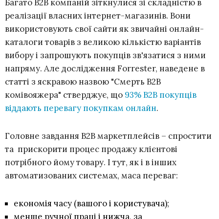
Багато B2B компаній зіткнулися зі складністю в
реалізації власних інтернет-магазинів. Вони
використовують свої сайти як звичайні онлайн-
каталоги товарів з великою кількістю варіантів
вибору і запрошують покупців зв'язатися з ними
напряму. Але дослідження Forrester, наведене в
статті з яскравою назвою "Смерть B2B
комівояжера" стверджує, що
93% B2B покупців
віддають перевагу покупкам онлайн
.
Головне завдання B2B маркетплейсів – спростити
та прискорити процес продажу клієнтові
потрібного йому товару. І тут, як і в інших
автоматизованих системах, маса переваг:
економія часу (вашого і користувача);
менше ручної праці і нижча, за