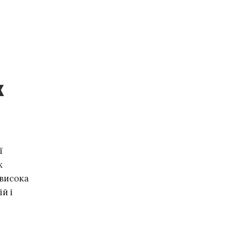
к
ї
х
 висока
й і