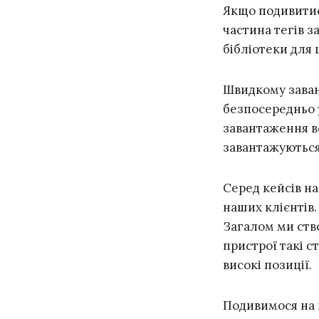
Якщо подивитися
частина тегів з
бібліотеки для
Швидкому зава
безпосередньо у
завантаження вс
завантажуються
Серед кейсів на
наших клієнтів
Загалом ми ств
пристрої такі 
високі позиції.
Подивимося на 