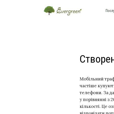
Посл
Створе
Мобільний траф
частіше купують
телефони. За 
у порівнянні з 2
кількості. Це о
відповідати пот