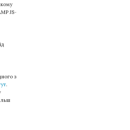
якому
AMP JS-
ід
дного з
тут
.
у
ільш