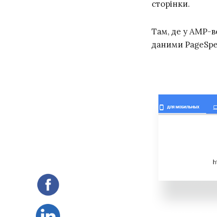
сторінки.
Там, де у AMP-в
даними PageSpe