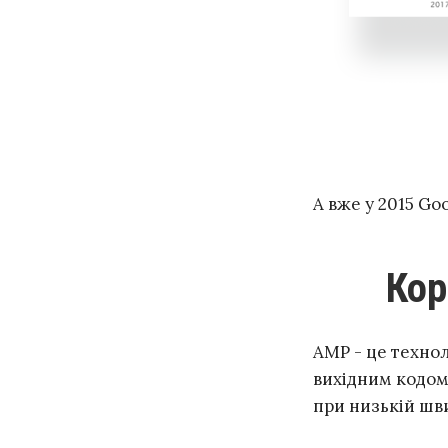
А вже у 2015 Go
Ко
AMP - це техно
вихідним кодом
при низькій шв