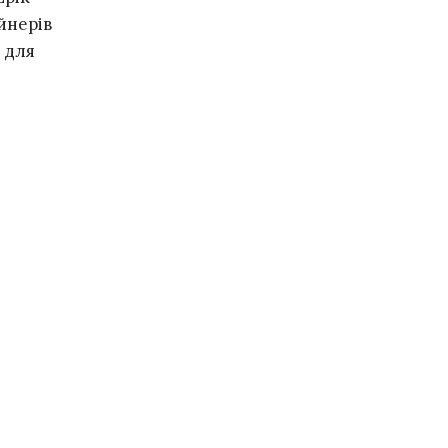
йнерів
 для