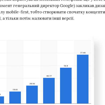
момент генеральний директор Google) закликав диза
лу mobile-first, тобто створювати спочатку концепти
, а тільки потім малювати інші версії.