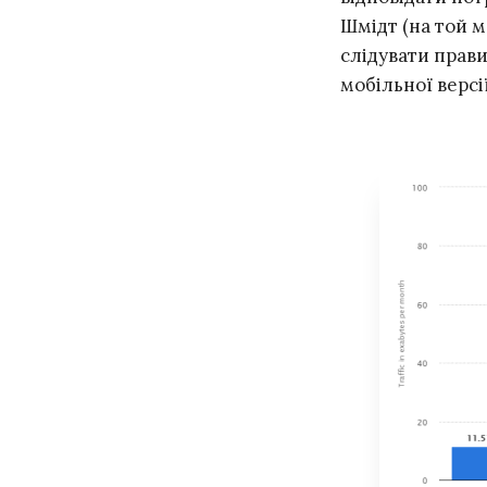
Шмідт (на той 
слідувати прави
мобільної версії