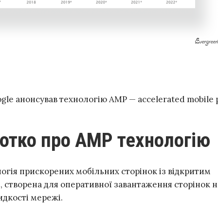
ogle анонсував технологію AMP — accelerated mobile 
ротко про AMP технологію
логія прискорених мобільних сторінок із відкритим
, створена для оперативної завантаження сторінок н
идкості мережі.