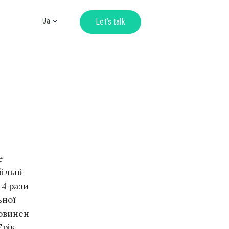
Ua
Let’s talk
Ru
En
De
е
ільні
 4 рази
ьної
повинен
Ерік