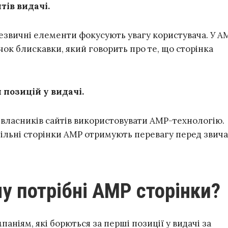
ів видачі.
незвичні елементи фокусують увагу користувача. У A
чок блискавки, який говорить про те, що сторінка
позицій у видачі.
 власників сайтів використовувати AMP-технологію.
ільні сторінки AMP отримують перевагу перед зви
му потрібні AMP сторінки?
паніям, які борються за перші позиції у видачі за