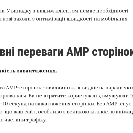
на. У випадку з нашим клієнтом немає необхідності
кові заходи з оптимізації швидкості на мобільних
овні переваги AMP сторіно
кість завантаження.
а AMP-сторінок - звичайно ж, швидкість, заради яко
ворювалася. Ви не втратите користувачів, змушуючи ї
-10 секунд на завантаження сторінки. Без AMP існує
о, що ваш сайт, особливо з великою кількістю анімаці
ає частини трафіку.