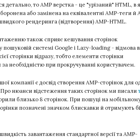
 детально, то AMP верстка - це "урізаний" HTML, в 
аборонена або замінена на еквівалентні AMP-теги й 
 швидкого рендеринга (відтворення) AMP-HTML.
нтаженню також сприяє кешування сторінок
 пошуковій системі Google і Lazy-loading - відмова в
ієї сторінки відразу, тобто елементи сторінки
 за необхідністю при прокручуванні користувачем.
шої компанії є досвід створення AMP-сторінок для о
. Про нюанси відстеження таких сторінок ми писали
орили близько 8 сторінок. При пошуці на мобільном
сторінки позначені значком блискавки й отримують б
швидкість завантаження стандартної версії та AMP-