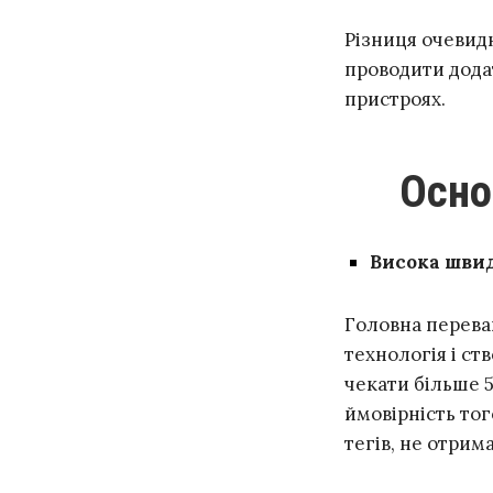
Різниця очевид
проводити додат
пристроях.
Осн
Висока швид
Головна переваг
технологія і ст
чекати більше 5
ймовірність тог
тегів, не отрим