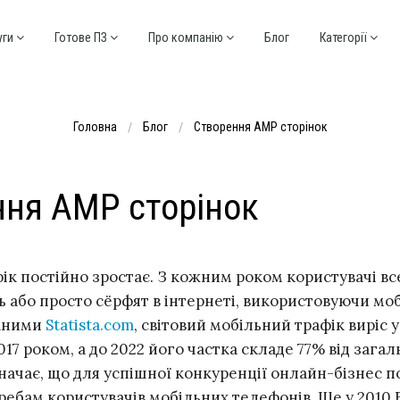
уги
Готове ПЗ
Про компанію
Блог
Категорії
Головна
Блог
Створення AMP сторінок
ння AMP сторінок
ік постійно зростає. З кожним роком користувачі вс
 або просто сёрфят в інтернеті, використовуючи моб
даними
Statista.com
, світовий мобільний трафік виріс у
017 роком, а до 2022 його частка складе 77% від загал
значає, що для успішної конкуренції онлайн-бізнес 
ребам користувачів мобільних телефонів. Ще у 2010 