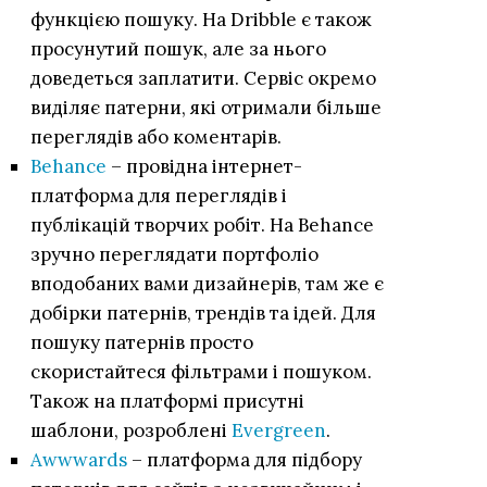
функцією пошуку. На Dribblе є також
просунутий пошук, але за нього
доведеться заплатити. Сервіс окремо
виділяє патерни, які отримали більше
переглядів або коментарів.
Behance
– провідна інтернет-
платформа для переглядів і
публікацій творчих робіт. На Behance
зручно переглядати портфоліо
вподобаних вами дизайнерів, там же є
добірки патернів, трендів та ідей. Для
пошуку патернів просто
скористайтеся фільтрами і пошуком.
Також на платформі присутні
шаблони, розроблені
Evergreen
.
Awwwards
– платформа для підбору