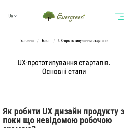
Ua
Ru
En
Головна
Блог
UX-прототипування стартапів
De
UX-прототипування стартапів.
Основні етапи
Як робити UX дизайн продукту з
поки що невідомою робочою