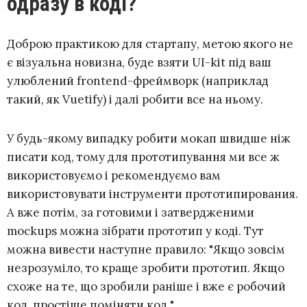
одразу в коді?
Доброю практикою для стартапу, метою якого не
є візуальна новизна, буде взяти UI-kit під ваш
улюблений frontend-фреймворк (наприклад
такий, як Vuetify) і далі робити все на ньому.
У будь-якому випадку робити мокап швидше ніж
писати код, тому для прототипування ми все ж
використовуємо і рекомендуємо вам
використовувати інструменти прототипирования.
А вже потім, за готовими і затвердженими
mockups можна зібрати прототип у коді. Тут
можна вивести наступне правило: "Якщо зовсім
незрозуміло, то краще зробити прототип. Якщо
схоже на те, що зробили раніше і вже є робочий
код, простіше поміняти код ".