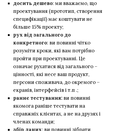
досить дешево
: ми вважаємо, що
проектування (прототип, створення
специфікації) має коштувати не
більше 15% проекту;
рух від загального до
конкретного
: ви повинні чітко
розуміти кроки, які вам потрібно
пройти при проектуванні. Це
означає рухатися від загального –
цінності, які несе ваш продукт,
персони споживача, до окремого –
екранів, інтерфейсів і т.п .;
раннє тестування:
ви повинні
якомога раніше тестувати на
справжніх клієнтах, а не на друзях і
членах команди;
збір даних
: ви повинні зібрати