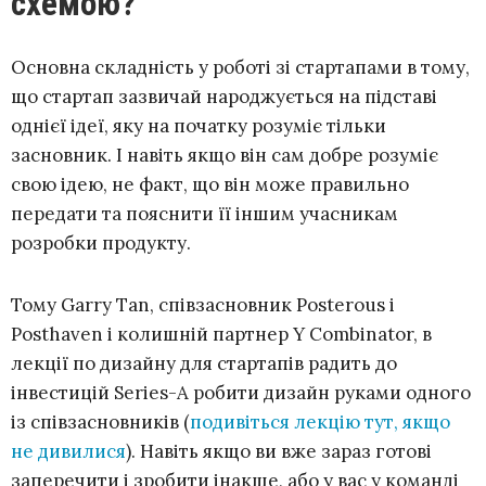
схемою?
Основна складність у роботі зі стартапами в тому,
що стартап зазвичай народжується на підставі
однієї ідеї, яку на початку розуміє тільки
засновник. І навіть якщо він сам добре розуміє
свою ідею, не факт, що він може правильно
передати та пояснити її іншим учасникам
розробки продукту.
Тому Garry Tan, співзасновник Posterous і
Posthaven і колишній партнер Y Combinator, в
лекції по дизайну для стартапів радить до
інвестицій Series-A робити дизайн руками одного
із співзасновників (
подивіться лекцію тут, якщо
не дивилися
). Навіть якщо ви вже зараз готові
заперечити і зробити інакше, або у вас у команді