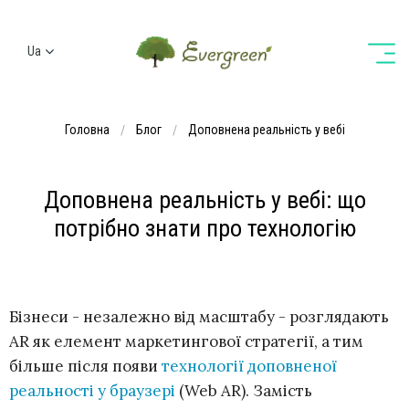
Ua
Ru
En
Головна
Блог
Доповнена реальнiсть у вебi
De
Доповнена реальнiсть у вебi: що
потрібно знати про технологію
Бізнеси - незалежно від масштабу - розглядають
AR як елемент маркетингової стратегії, а тим
більше після появи
технології доповненої
реальності у браузері
(Web AR). Замість