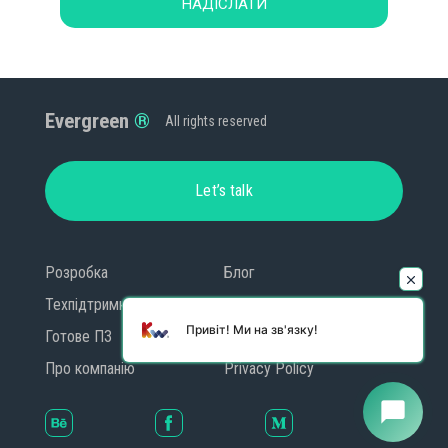
НАДІСЛАТИ
Evergreen
All rights reserved
Let’s talk
Розробка
Блог
Техпідтримка
Контакти
Привіт! Ми на зв'язку!
Готове ПЗ
GDPR
Про компанію
Privacy Policy
chat_bubble