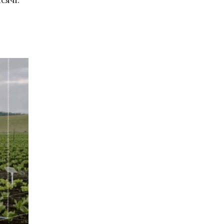
сячі.