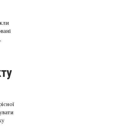
икли
овані
,
рісної
увати
ку