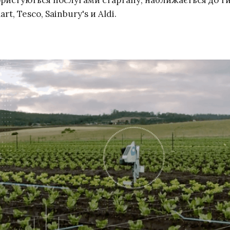
ористуються послугами стартапу, наближається до ти
t, Tesco, Sainbury's и Aldi.