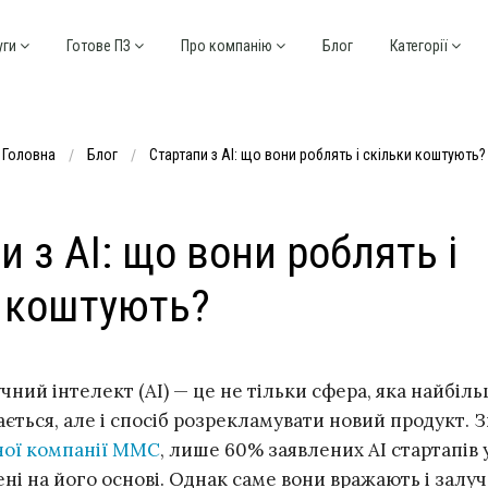
уги
Готове ПЗ
Про компанію
Блог
Категорії
Головна
Блог
Стартапи з АІ: що вони роблять і скільки коштують?
и з АІ: що вони роблять і
и коштують?
чний інтелект (АІ) — це не тільки сфера, яка найбіл
ється, але і спосіб розрекламувати новий продукт. З
ної компанії ММС
, лише 60% заявлених АІ стартапів 
ені на його основі. Однак саме вони вражають і залу