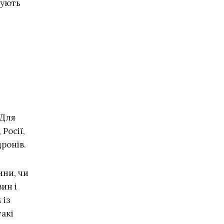
нують
 Для
Росії,
дронів.
ини, чи
ин і
 із
такі