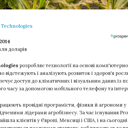
 Technologies
2014
млн доларів
ologies
розробляє технології на основі комп'ютерн
йно відстежують і аналізують розвиток і здоров'я росл
ечує доступ до кліматичних і візуальним даних із по
го часу за допомогою мобільного телефону та інтер
рацюють провідні програмісти, фізики й агрономи у
відченими лідерами агробізнесу. За час існування Pr
айшла клієнтів у Європі, Мексиці і США, і на сьогодн