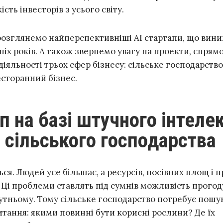
сть інвесторів з усього світу.
и розглянемо найперспективніші АІ стартапи, що вин
іх років. А також звернемо увагу на проекти, спрям
іяльності трьох сфер бізнесу: сільське господарство
есторанний бізнес.
 сільського господарства
ся. Людей усе більшає, а ресурсів, посівних площ і п
 Ці проблеми ставлять під сумнів можливість прогод
утньому. Тому сільське господарство потребує пошу
итання: якими повинні бути корисні рослини? Де їх