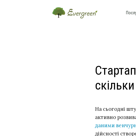
Посл
Стартап
скільк
На сьогодні шту
активно розвива
даними венчур
дійсності створ