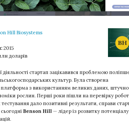
on Hill Biosystems
:
2015
млн доларів
єї діяльності стартап зацікавився проблемою поліпш
льськогосподарських культур. Була створена
платформа з використанням великих даних, штучно
еноміки рослин. Перші роки пішли на перевірку робо
 тестування дало позитивні результати, справи стар
 сьогодні
Benson Hill
— лідер із розвитку потенціалу
ацій.