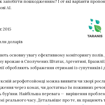
як запобігти пошкодженням? І от які варіанти пропо
ві АІ.
:
2015
млн доларів
ють основну увагу ефективному моніторингу полів.
у врожаю в Сполучених Штатах, Аргентині, Бразилії, 
алії обробляють зображення отримані із супутників і 
ксній аерофотозйомці можна виявити чи хворі росл
дження через комах, чи достатньо їм поживних речов
ь бур'яни. Найбільша перевага — вирішення проблем
і реального часу. Детальніше про те, як працюють 