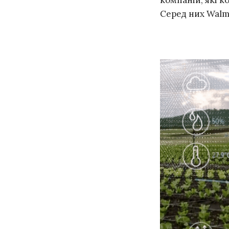
компаній, які к
Серед них Walmar