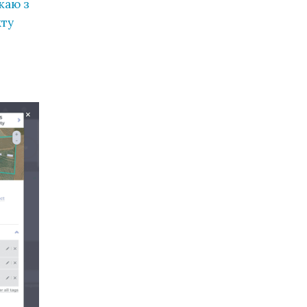
жаю з
кту