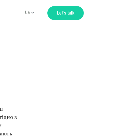
Ua
Let’s talk
Ru
En
De
ьш
гідно з
у
чають