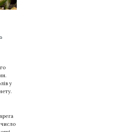
ого
ин.
лів у
нету.
ospera
і число