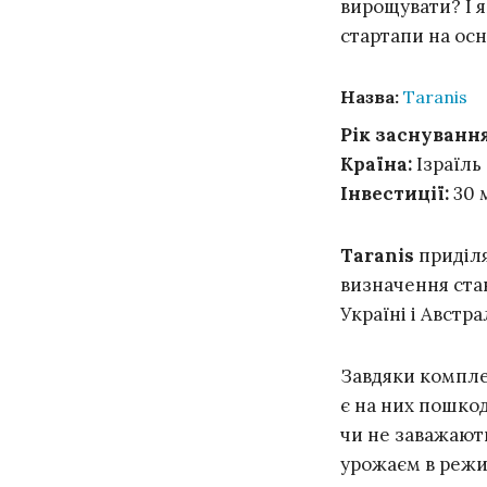
вирощувати? І 
стартапи на осно
Назва:
Taranis
Рік заснування
Країна:
Ізраїль
Інвестиції:
30 
Тaranis
приділя
визначення стан
Україні і Австр
Завдяки компле
є на них пошко
чи не заважают
урожаєм в режим