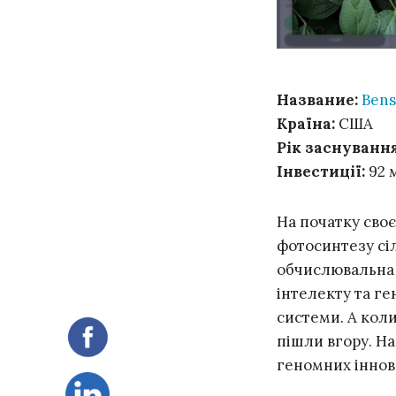
Название:
Bens
Країна:
США
Рік заснування
Інвестиції:
92 
На початку сво
фотосинтезу сі
обчислювальна 
інтелекту та г
системи. А коли
пішли вгору. На
геномних іннов