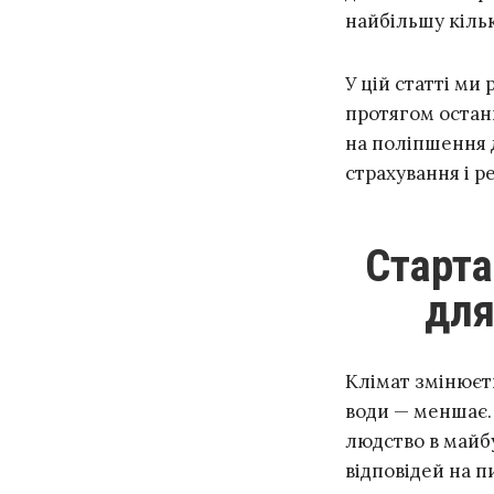
найбільшу кількі
У цій статті м
протягом останн
на поліпшення д
страхування і р
Стартап на базі штучного інтелекту
для
Клімат змінюєть
води — меншає.
людство в майб
відповідей на п