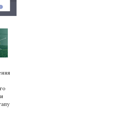
ення
го
ти
тапу