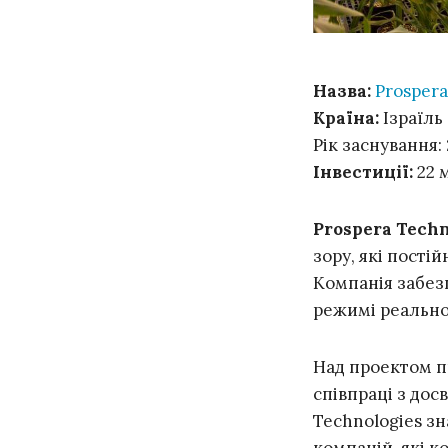
Назва:
Prospera
Країна:
Ізраїль
Рік заснування:
Інвестиції:
22 
Prospera Techn
зору, які пості
Компанія забезп
режимі реально
Над проектом п
співпраці з дос
Technologies зн