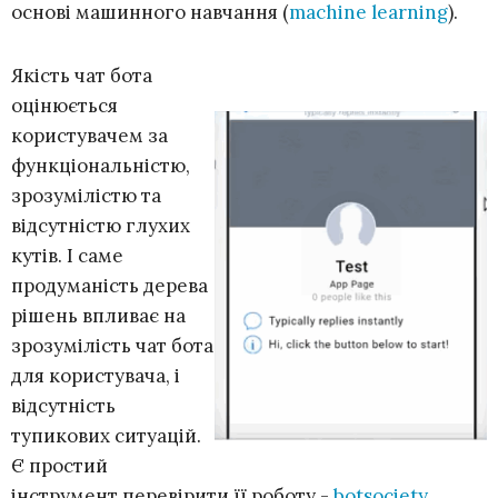
основі машинного навчання (
machine learning
).
Якість чат бота
оцінюється
користувачем за
функціональністю,
зрозумілістю та
відсутністю глухих
кутів. І саме
продуманість дерева
рішень впливає на
зрозумілість чат бота
для користувача, і
відсутність
тупикових ситуацій.
Є простий
інструмент перевірити її роботу -
botsociety
.