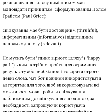
розпізнавання голосу помічником має
відповідати принципам, сформульованим Полом
Грайсом (Paul Grice):
спілкування має бути достовірним (thruhful),
інформативним (informative) і відповідним
напрямку діалогу (relevant).
Не мусить бути "єдино вірного шляху" ( "happy
path"), яким потрібно пройти для отримання
результату або необхідності говорити строго
певні слова. Чат бот повинен використовувати
алгоритми для того, щоб використовувати всі
можливості мови і робити спілкування
наближеним до спілкування з людиною, за
необхідності запрошуючи користувача
скористатися іншими видами інтерфейсів.