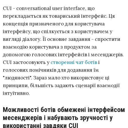
CUI - conversational user interface, що
перекладається як товариський інтерфейс. Ця
концепція призначеного для користувача
інтерфейсу, що спілкується з користувачем у
вигляді діалогу. Її основне завдання - спростити
взаємодію користувача з продуктом за
допомогою голосових інтерфейсів і месенджерів.
CUI застосовують у
створенні чат ботів
і
голосових помічників для додавання їм
"людяності". Зараз мало хто використовує ці
принципи, більшість задають сценарії взаємодії
інтуїтивно.
Можливості ботів обмежені інтерфейсом
месенджерів і набувають зручності у
використанні завдяки CUI