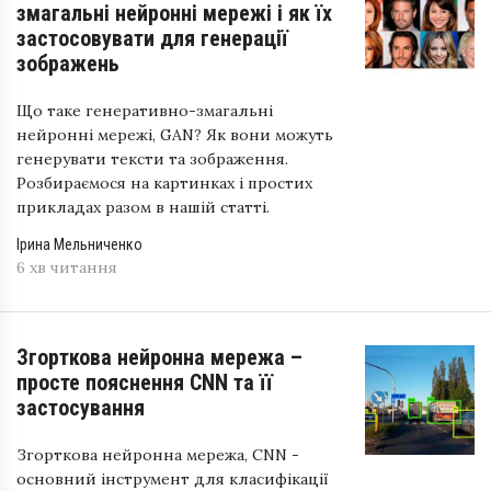
змагальні нейронні мережі і як їх
застосовувати для генерації
зображень
Що таке генеративно-змагальні
нейронні мережі, GAN? Як вони можуть
генерувати тексти та зображення.
Розбираємося на картинках і простих
прикладах разом в нашій статті.
Ірина Мельниченко
6 хв читання
Згорткова нейронна мережа –
просте пояснення CNN та її
застосування
Згорткова нейронна мережа, CNN -
основний інструмент для класифікації