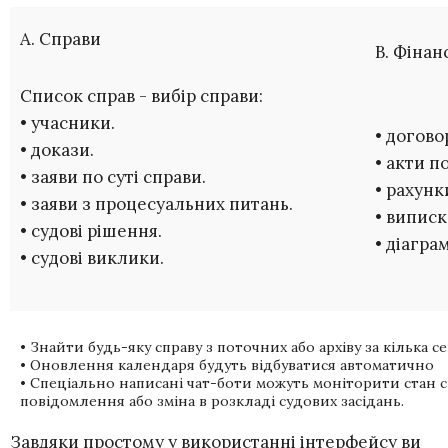
A. Справи
B. Фінан
Список справ - вибір справи:
• учасники.
• догово
• докази.
• акти п
• заяви по суті справи.
• рахунк
• заяви з процесуальних питань.
• виписк
• судові рішення.
• діагра
• судові виклики.
• Знайти будь-яку справу з поточних або архіву за кілька 
• Оновлення календаря будуть відбуватися автоматично
• Спеціально написані чат-боти можуть моніторити стан сп
повідомлення або зміна в розкладі судових засідань.
Завдяки простому у використанні інтерфейсу ви