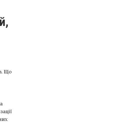
в. Що
ка
зації
зних