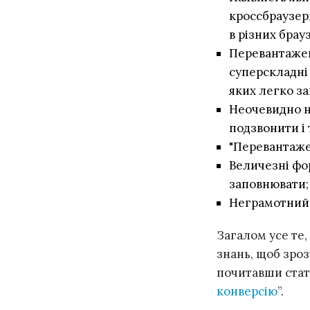
кроссбраузер
в різних брауз
Перевантажені
суперскладні 
яких легко за
Неочевидно н
подзвонити і т
"Перевантаже
Величезні фор
заповнювати;
Неграмотни
Загалом усе те,
знань, щоб зро
почитавши статт
конверсію
”.