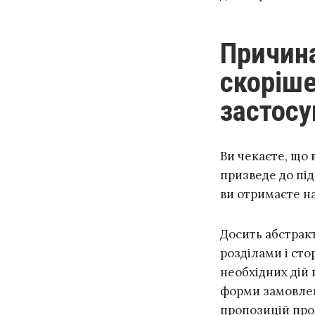
Причина №4: список рекомендацій,
скоріше
застосу
Ви чекаєте, що
призведе до під
ви отримаєте н
Досить абстракт
розділами і сто
необхідних дій 
форми замовлення
пропозицій про