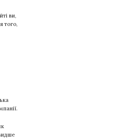
ті ви,
я того,
лька
мпанії.
як
швидше