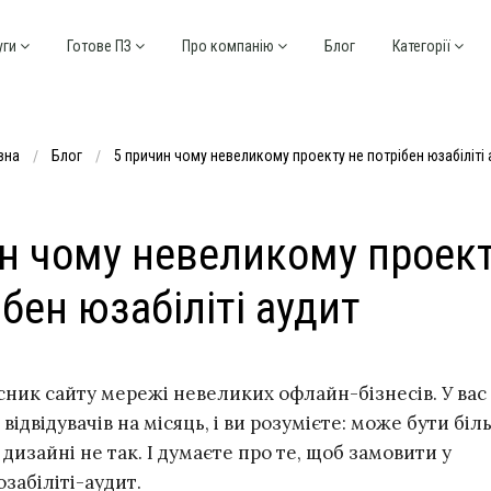
уги
Готове ПЗ
Про компанію
Блог
Категорії
вна
Блог
5 причин чому невеликому проекту не потрібен юзабіліті 
н чому невеликому проек
ібен юзабіліті аудит
асник сайту мережі невеликих офлайн-бізнесів. У вас
 відвідувачів на місяць, і ви розумієте: може бути біл
 дизайні не так. І думаєте про те, щоб замовити у
забіліті-аудит.