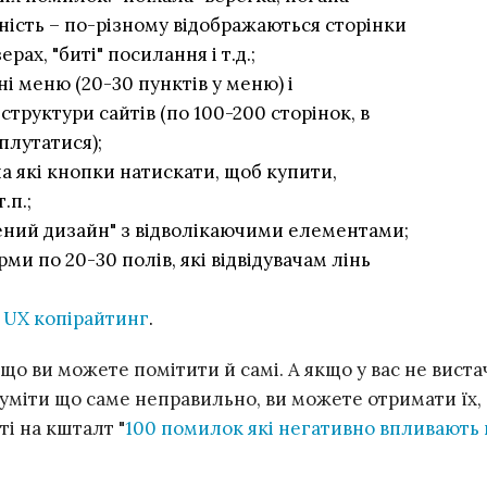
ність – по-різному відображаються сторінки
ерах, "биті" посилання і т.д.;
 меню (20-30 пунктів у меню) і
структури сайтів (по 100-200 сторінок, в
плутатися);
а які кнопки натискати, щоб купити,
.п.;
ний дизайн" з відволікаючими елементами;
ми по 20-30 полів, які відвідувачам лінь
й
UX копірайтинг
.
 що ви можете помітити й самі. А якщо у вас не виста
зуміти що саме неправильно, ви можете отримати їх,
і на кшталт "
100 помилок які негативно впливають 