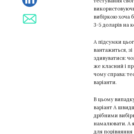
тестування сво
використовуючи 
вибіркою хоча б
3-5 доларів на 
А підсумки цьог
вантажиться, зі
здивуватися: чо
же класний і п
чому справа: те
варіанти.
В цьому випадку
варіант А швидш
дрібними вибірк
намалювати. А я
для порівняння