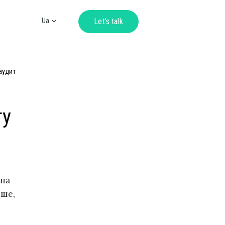
Ua
Let’s talk
Ru
En
De
аудит
ту
 на
ьше,