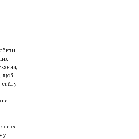
робити
них
ування,
, щоб
у сайту
нти
 на їх
ому