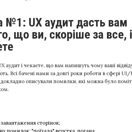
о, що ви, скоріше за все, 
ете
X аудит і чекаєте, що вам напишуть чому ваші відвід
ють. Всі бачені нами за довгі роки роботи в сфері UI
 докладно описували помилки, які можна було помі
ком.
 завантаження сторінок;
их помилок: "поїхала" верстка, погана