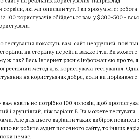
го сайту на реальних користувачах, наприклад
сервіси, які ми описали тут. І ви зрозумієте: робота 
 із 100 користувачів обійдеться вам у $ 300-500 - всь
користувача.
о тестування покажуть вам: сайт незручний, повільн
 сторінки на сторінку перейти важко і т.п. Ви можете
му ж так? Весь Інтернет рясніє інформацією про те, 
рогресивний метод для користувача тестування. Одна
стування на користувачах добре, коли ви порівнюєте
 вам навіть не потрібно 100 чоловік, щоб протестува
ий і зручніший, ніж варіант Б. Ви можете тестувати
ами. Але для цього варіанти таких вибірок повинен 
кщо ви робите аудит поточного сайту, то інших варі
 поки немає.