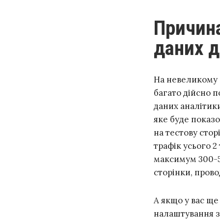
Причина №2: вам не вистачить
даних д
На невеликому 
багато дійсно п
даних аналітики
яке буде показо
на тестову стор
трафік усього 2
максимум 300-50
сторінки, прово
А якщо у вас ще
налаштування зн