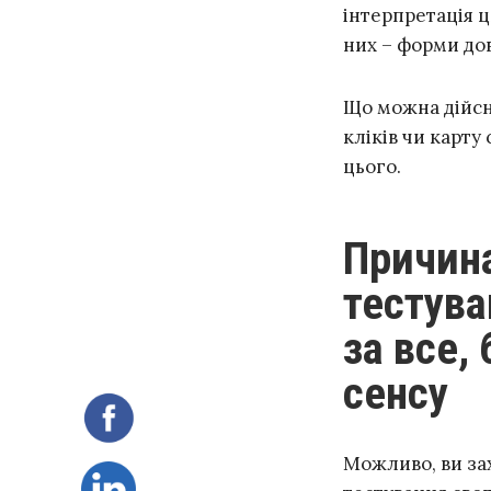
інтерпретація ц
них – форми дов
Що можна дійсн
кліків чи карту
цього.
Причина № 3: користувацьке
тестува
за все,
сенсу
Можливо, ви зах