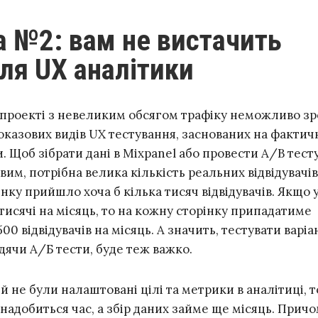
ля UX аналітики
проекті з невеликим обсягом трафіку неможливо з
оказових видів UX тестування, заснованих на фактич
. Щоб зібрати дані в Mixpanel або провести A/B тест
вим, потрібна велика кількість реальних відвідувачів
інку прийшло хоча б кілька тисяч відвідувачів. Якщо 
 тисячі на місяць, то на кожну сторінку припадатиме
0 відвідувачів на місяць. А значить, тестувати варіа
дячи А/Б тести, буде теж важко.
 й не були налаштовані цілі та метрики в аналітиці, то
адобиться час, а збір даних займе ще місяць. Прич