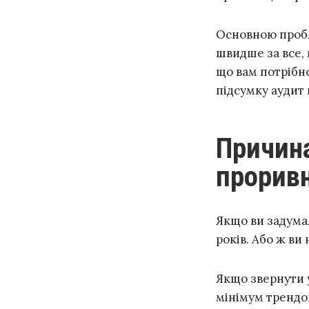
Основною пробле
швидше за все,
що вам потрібно
підсумку аудит 
Причина №5: ви не отримаєте
проривн
Якщо ви задумал
років. Або ж ви
Якщо звернути 
мінімум трендов