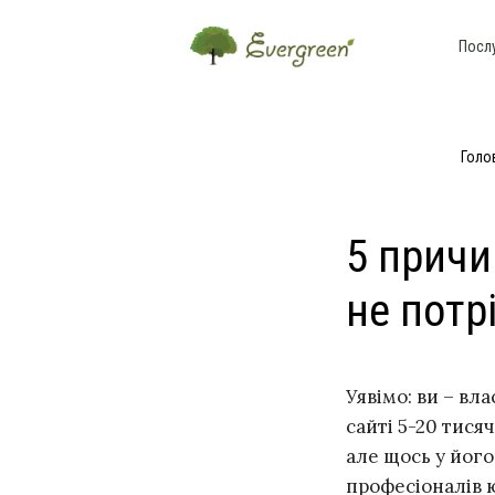
Посл
Голо
5 причи
не потр
Уявімо: ви – вл
сайті 5-20 тисяч
але щось у його
професіоналів ю