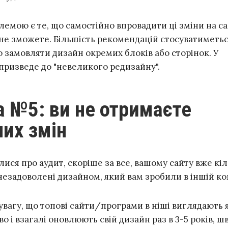
мою є те, що самостійно впровадити ці зміни на сай
 не зможете. Більшість рекомендацій стосуватиметьс
 замовляти дизайн окремих блоків або сторінок. У
призведе до "невеликого редизайну".
их змін
ися про аудит, скоріше за все, вашому сайту вже кі
 незадоволені дизайном, який вам зробили в іншій ко
увагу, що топові сайти/програми в ніші виглядають 
о і взагалі оновлюють свій дизайн раз в 3-5 років, 