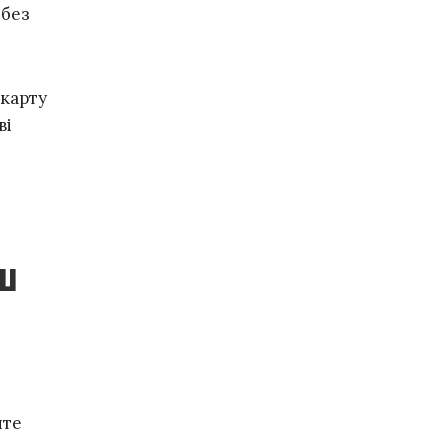
 без
 карту
ві
ш
ите