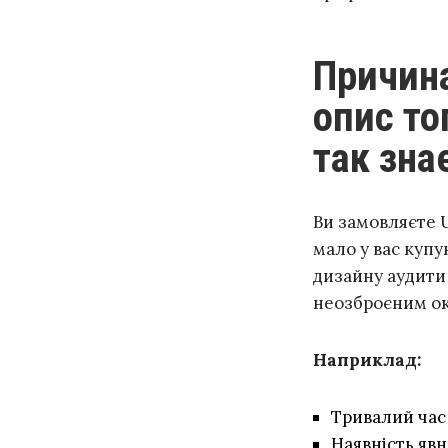
Причина №1: UX аудит дасть вам
опис тог
так зна
Ви замовляєте U
мало у вас купу
дизайну аудити
неозброєним о
Наприклад:
Тривалий час
Наявність явн