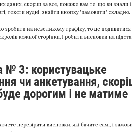
их даних, скоріш за все, покаже вам те, що ви знали і
гі, тексти нудні, знайти кнопку "замовити" складно.
о зробити на невеликому трафіку, то це подивитися
 скролів кожної сторінки, і робити висновки на підста
ння чи анкетування, скорі
 буде дорогим і не матиме
очете перевірити висновки, які бачите самі, і замов