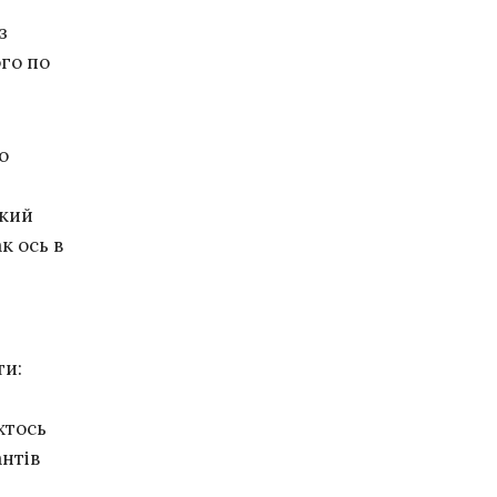
з
ого по
о
який
к ось в
ти:
хтось
антів