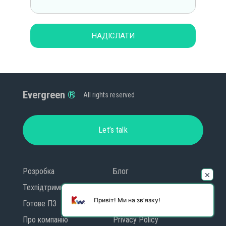
НАДІСЛАТИ
Evergreen
All rights reserved
Let’s talk
Розробка
Блог
Техпідтримка
Контакти
Привіт! Ми на зв'язку!
Готове ПЗ
GDPR
Про компанію
Privacy Policy