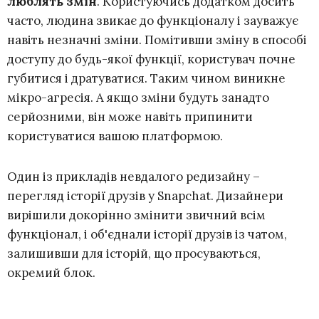
люблять змін
. Користуючись додатком досить
часто, людина звикає до функціоналу і зауважує
навіть незначні зміни. Помітивши зміну в способі
доступу до будь-якої функції, користувач почне
губитися і дратуватися. Таким чином виникне
мікро-агресія. А якщо зміни будуть занадто
серйозними, він може навіть припинити
користуватися вашою платформою.
Один із прикладів невдалого редизайну –
перегляд історії друзів у Snapchat. Дизайнери
вирішили докорінно змінити звичний всім
функціонал, і об'єднали історії друзів із чатом,
залишивши для історій, що просуваються,
окремий блок.