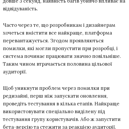
довше 3 секунд, наявність багів убивчо впливає на
відвідуваність.
Часто через те, що розробникам і дизайнерам
хочеться вмістити все найкраще, платформа
перевантажується. Згодом проявляються
помилки, які могли пропустити при розробці, і
система починає працювати значно повільніше.
Таким чином втрачається половина цільової
аудиторії.
Щоб уникнути проблем через помилки при
редизайні, перш ніж запускати оновлення,
проведіть тестування в кілька етапів. Найкраще
використовувати спеціально виділену під
тестування групу користувачів. Або ж запустити
бета-версію та стежити за реакцією аудиторії.