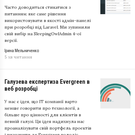
Часто доводиться стикатися з
питанням: яке саме рішення
використовувати в якості адмін-панелі
при розробці під Laravel. Ми зупинили
свій вибір на SleepingOwlAdmin 4-ої
версії.
Ірина Мельниченко
5 хв читання
Галузева експертиза Evergreen в
веб розробці
У нас є ідея, що IT компанії варто
менше говорити про технології, а
більше про цінності для клієнтів в
певній галузі. Ця ідея надихнула нас
проаналізувати свій портфель проектів
і визначити де Evergreen володіє...