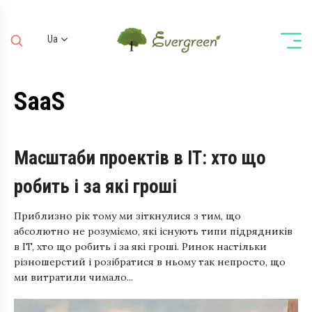
Ua
Ru
En
SaaS
De
Масштаби проектів в IT: хто що
робить і за які гроші
Приблизно рік тому ми зіткнулися з тим, що
абсолютно не розуміємо, які існують типи підрядників
в IT, хто що робить і за які гроші. Ринок настільки
різношерстий і розібратися в ньому так непросто, що
ми витратили чимало...