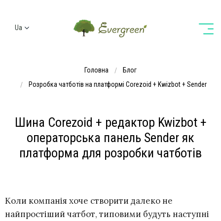
Ua
Ru
En
Головна
Блог
De
Розробка чатботів на платформі Corezoid + Kwizbot + Sender
Шина Corezoid + редактор Kwizbot +
операторська панель Sender як
платформа для розробки чатботів
Коли компанія хоче створити далеко не
найпростіший чатбот, типовими будуть наступні