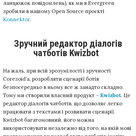
ланцюжок повідомлень), як ми в Evergreen
зробили в нашому Open Source проєкті
Konnektor
.
Зручний редактор діалогів
чатботів Kwizbot
На жаль, при всій зрозумілості і зручності
Corezoid’а, розробляти сценарії ботів
безпосередньо в ньому все ж занадто складно.
Тому ми створили власний продукт –
Kwizbot
.
Це
редактор діалогів чатботів, що дозволяє легко
працювати з текстами і розвивати сценарії.
Kwizbot багатомовний, його можна
використовувати незалежно від того, на якій мові