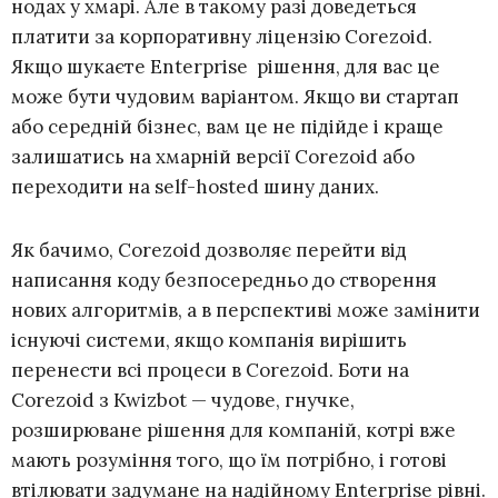
нодах у хмарі. Але в такому разі доведеться
платити за корпоративну ліцензію Corezoid.
Якщо шукаєте Enterprise рішення, для вас це
може бути чудовим варіантом. Якщо ви стартап
або середній бізнес, вам це не підійде і краще
залишатись на хмарній версії Corezoid або
переходити на self-hosted шину даних.
Як бачимо, Corezoid дозволяє перейти від
написання коду безпосередньо до створення
нових алгоритмів, а в перспективі може замінити
існуючі системи, якщо компанія вирішить
перенести всі процеси в Corezoid. Боти на
Corezoid з Kwizbot — чудове, гнучке,
розширюване рішення для компаній, котрі вже
мають розуміння того, що їм потрібно, і готові
втілювати задумане на надійному Enterprise рівні.