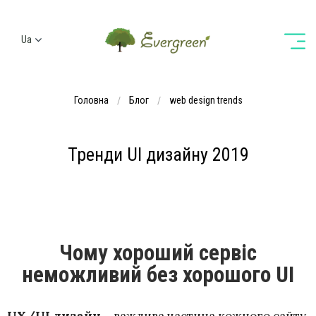
Ua
Ru
En
Головна
Блог
web design trends
De
Тренди UI дизайну 2019
Чому хороший сервіс
неможливий без хорошого UI
UX/UI дизайн
– важлива частина кожного сайту