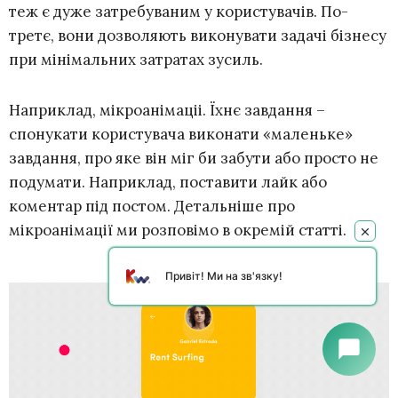
теж є дуже затребуваним у користувачів. По-
третє, вони дозволяють виконувати задачі бізнесу
при мінімальних затратах зусиль.
Наприклад, мікроанімаціі. Їхнє завдання –
спонукати користувача виконати «маленьке»
завдання, про яке він міг би забути або просто не
подумати. Наприклад, поставити лайк або
коментар під постом. Детальніше про
мікроанімації ми розповімо в окремій статті.
Привіт! Ми на зв'язку!
chat_bubble