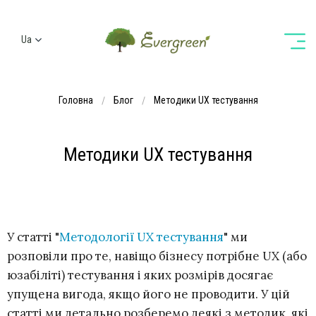
Ua
Ru
En
Головна
Блог
Методики UX тестування
De
Методики UX тестування
У статті "
Методології UX тестування
" ми
розповіли про те, навіщо бізнесу потрібне UX (або
юзабіліті) тестування і яких розмірів досягає
упущена вигода, якщо його не проводити. У цій
статті ми детально розберемо деякі з методик, які