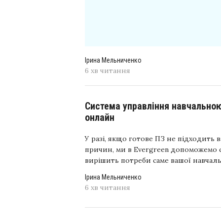
Ірина Мельниченко
6 хв читання
Система управління навчальною
онлайн
У разі, якщо готове ПЗ не підходить в
причин, ми в Evergreen допоможемо 
вирішить потреби саме вашої навчальн
Ірина Мельниченко
6 хв читання