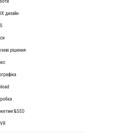
боти
UX дизайн
S
си
узеві рішення
нес
ографіка
hload
робка
кетинг&SEO
/VR