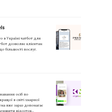
ls
 в Україні чатбот для
атбот дозволяє клієнтам
о більшості послуг.
навання осіб по
кращої в світі хмарної
ма вже зараз допомагає
меншити відсоток...