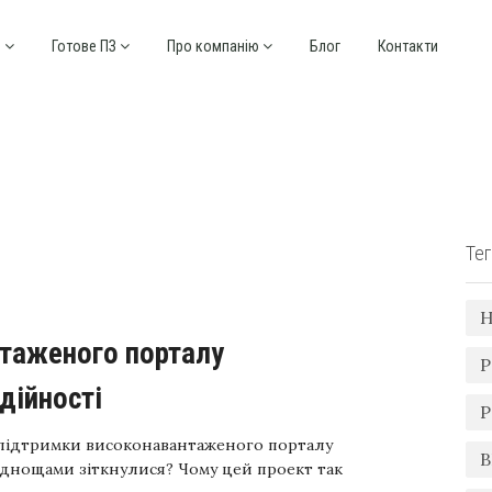
и
Готове ПЗ
Про компанію
Блог
Контакти
Тег
Н
Р
дійності
Р
д підтримки високонавантаженого порталу
B
руднощами зіткнулися? Чому цей проект так