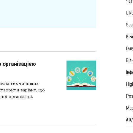
Чат
UI/
Saa
Кей
Гал
Біз
 організацією
Інф
ам із тих чи інших
Hig
створити варіант, що
Роз
ої організації.
Мар
AR