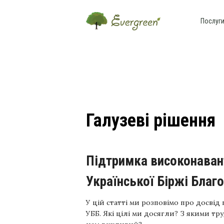
Послуг
Галузеві рішення
Підтримка високонавантаженого порталу
Української Біржі Благо
У цій статті ми розповімо про досві
УББ. Які цілі ми досягли? З якими т