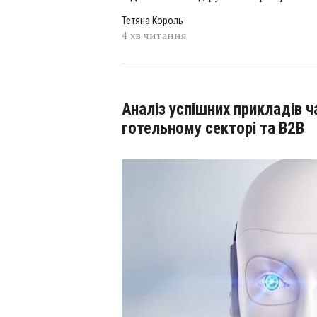
Тетяна Король
4 хв читання
Аналіз успішних прикладів чатботів в банківській сфері,
готельному секторі та B2B