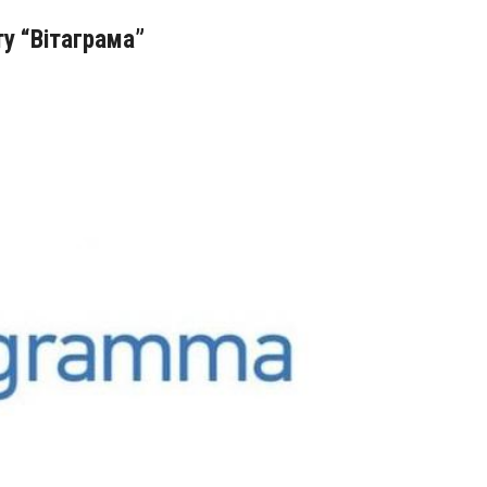
ту “Вітаграма”