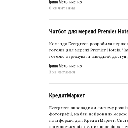
Ірина Мельниченко
8 хв читання
Чатбот для мережі Premier Hote
Команда Evergreen розробила першого
готелів для мережі Premier Hotels. Ч
готелю отримувати швидкий доступ д
Ірина Мельниченко
3 хв читання
КредитМаркет
Evergreen впровадили систему розпіз
фотографії, на базі нейронних мереж 
платформи, для КредитМаркет. Систе
відмовитися від ручних перевірок і з