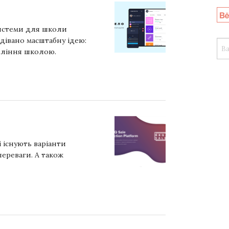
системи для школи
дівано масштабну ідею:
вління школою.
і існують варіанти
переваги. А також