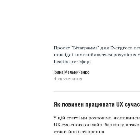
Проект "Вітаграмма" для Evergreen о
нові ідеї і поглиблюється розуміння 
healthcare-сфері.
Ірина Мельниченко
4 хв читання
Як повинен працювати UX сучас
У цій статті ми розповімо, як повин
UX сучасного онлайн-банкінгу, а та
етапи його створення.