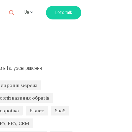
Ua
Let’s talk
Ru
En
De
и в Галузеві рішення
ейронні мережі
озпізнавання образів
озробка
Бізнес
SaaS
PA, RPA, CRM