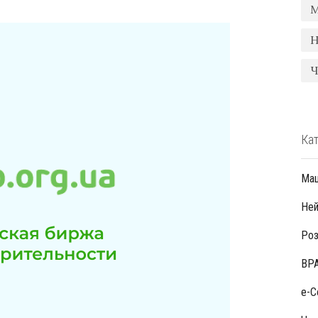
М
H
Ч
Кат
Маш
Ней
Роз
BPA
e-