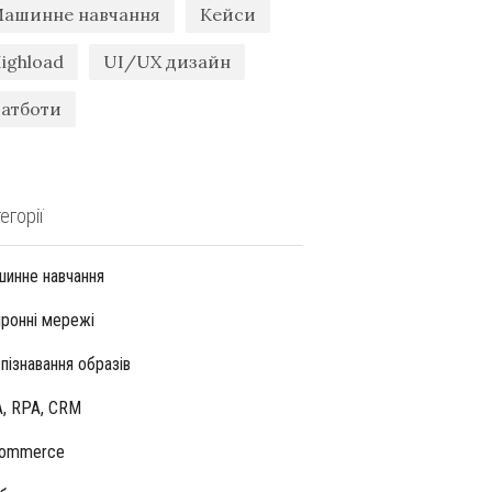
ашинне навчання
Кейси
ighload
UI/UX дизайн
атботи
егорії
инне навчання
ронні мережі
пізнавання образів
, RPA, CRM
Commerce