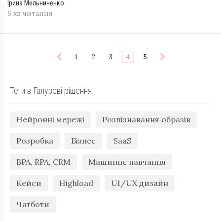
Ірина Мельниченко
6 хв читання
1
2
3
4
5
Теги в Галузеві рішення
Нейронні мережі
Розпізнавання образів
Розробка
Бізнес
SaaS
BPA, RPA, CRM
Машинне навчання
Кейси
Highload
UI/UX дизайн
Чатботи